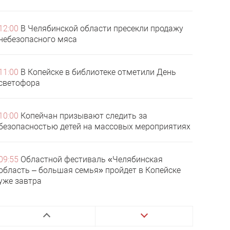
12:00
В Челябинской области пресекли продажу
небезопасного мяса
11:00
В Копейске в библиотеке отметили День
светофора
10:00
Копейчан призывают следить за
безопасностью детей на массовых мероприятиях
09:55
Областной фестиваль «Челябинская
область – большая семья» пройдет в Копейске
уже завтра
16:00
Южноуральцев старшего поколения
приглашают на бесплатную диспансеризацию