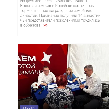
На фестивале «Челябинская область —
Большая семья» в Копейске состоялось
торжественное награждение семейных
династий. Признание получили 14 династий,
чьи представители поколениями трудились
в образова...
СОБЫТИЯ