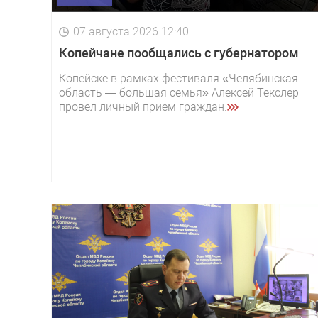
07 августа 2026 12:40
Копейчане пообщались с губернатором
Копейске в рамках фестиваля «Челябинская
область — большая семья» Алексей Текслер
провел личный прием граждан.