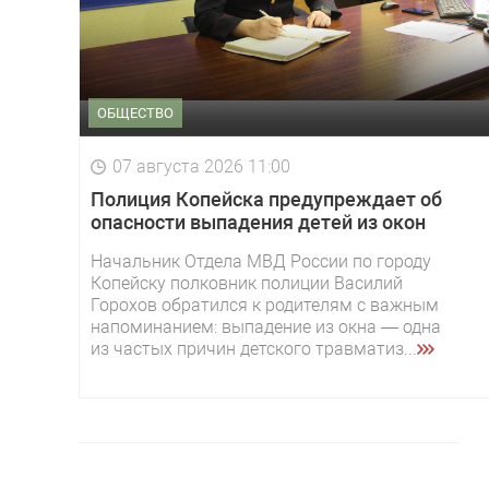
ОБЩЕСТВО
07 августа 2026 11:00
Полиция Копейска предупреждает об
опасности выпадения детей из окон
Начальник Отдела МВД России по городу
Копейску полковник полиции Василий
Горохов обратился к родителям с важным
напоминанием: выпадение из окна — одна
из частых причин детского травматиз...