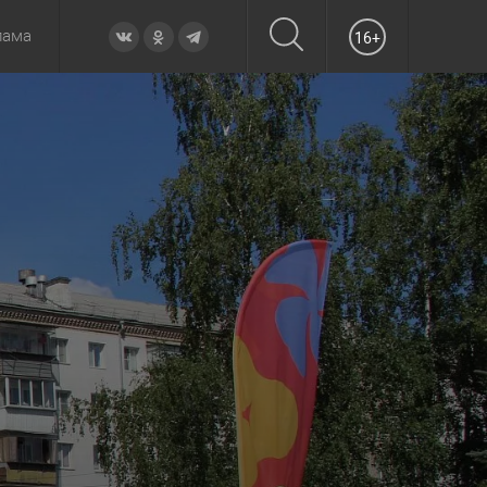
лама
16+
овье
а неделю
Образование
Вчера
Вечерние
Происшествия
Утренние
Официально