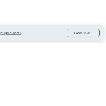
14:05
Копейский краеведческий музей получил
новое оборудование по нацпроекту «Семья»
13:00
Челябинская область гордится
денциальности
.
Соглашаюсь
победителями «Большой перемены»
12:00
В Копейске проверяют готовность школ к
учебному году