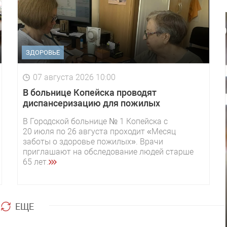
ЗДОРОВЬЕ
07 августа 2026 10:00
В больнице Копейска проводят
диспансеризацию для пожилых
В Городской больнице № 1 Копейска с
20 июля по 26 августа проходит «Месяц
заботы о здоровье пожилых». Врачи
приглашают на обследование людей старше
65 лет.
ЕЩЕ