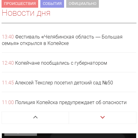
ПРОИСШЕСТВИЯ
СОБЫТИЯ
ОФИЦИАЛЬНО
Новости дня
13:40
Фестиваль «Челябинская область — Большая
семья» открылся в Копейске
12:40
Копейчане пообщались с губернатором
11:45
Алексей Текслер посетил детский сад №50
1 видео
СМОТРЕТЬ
11:00
Полиция Копейска предупреждает об опасности
29 октября 2025 15:50
выпадения детей из окон
«Звезда» Метрана стала главным героем нового
видео компании
10:00
В больнице Копейска проводят диспансеризацию
ОФИЦИАЛЬНО
для пожилых