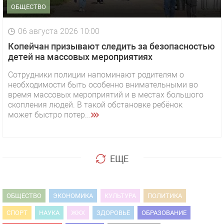
ОБЩЕСТВО
06 августа 2026 10:00
Копейчан призывают следить за безопасностью
детей на массовых мероприятиях
Сотрудники полиции напоминают родителям о
необходимости быть особенно внимательными во
время массовых мероприятий и в местах большого
скопления людей. В такой обстановке ребёнок
может быстро потер...
ЕЩЕ
ОБЩЕСТВО
ЭКОНОМИКА
КУЛЬТУРА
ПОЛИТИКА
СПОРТ
НАУКА
ЖКХ
ЗДОРОВЬЕ
ОБРАЗОВАНИЕ