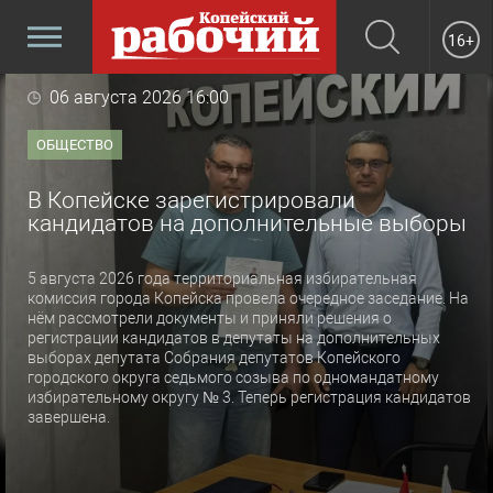
16+
06 августа 2026 16:00
ОБЩЕСТВО
В Копейске зарегистрировали
кандидатов на дополнительные выборы
5 августа 2026 года территориальная избирательная
комиссия города Копейска провела очередное заседание. На
нём рассмотрели документы и приняли решения о
регистрации кандидатов в депутаты на дополнительных
выборах депутата Собрания депутатов Копейского
городского округа седьмого созыва по одномандатному
избирательному округу № 3. Теперь регистрация кандидатов
завершена.