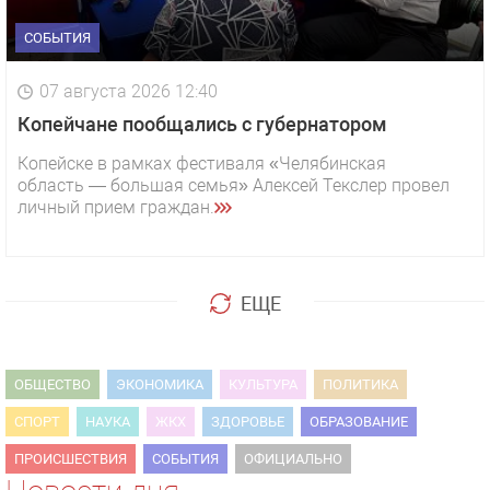
СОБЫТИЯ
07 августа 2026 12:40
Копейчане пообщались с губернатором
Копейске в рамках фестиваля «Челябинская
область — большая семья» Алексей Текслер провел
личный прием граждан.
ЕЩЕ
ОБЩЕСТВО
ЭКОНОМИКА
КУЛЬТУРА
ПОЛИТИКА
СПОРТ
НАУКА
ЖКХ
ЗДОРОВЬЕ
ОБРАЗОВАНИЕ
ПРОИСШЕСТВИЯ
СОБЫТИЯ
ОФИЦИАЛЬНО