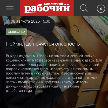
16+
08 августа 2026 16:00
ОБЩЕСТВО
Пойми, где прячется опасность
Выходя из дома, мы порой не замечаем мелочей: забыли
кошелёк, ключи, а то и вовсе не закрыли входную дверь. Для
злоумышленников такая невнимательность — настоящий
подарок: незапертая дверь нередко становится самым
простым путём в чужую квартиру. И это не сюжеты из
детективов: квартирные кражи остаются одной из самых
частых имущественных преступных схем, а методы
домушников год от года становятся всё более
отработанными.