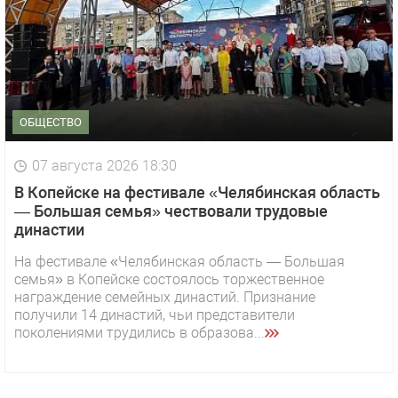
ОБЩЕСТВО
07 августа 2026 18:30
В Копейске на фестивале «Челябинская область
— Большая семья» чествовали трудовые
династии
На фестивале «Челябинская область — Большая
семья» в Копейске состоялось торжественное
награждение семейных династий. Признание
получили 14 династий, чьи представители
поколениями трудились в образова...