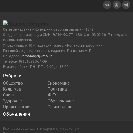
13:40
Фестиваль «Челябинская область — Большая
семья» открылся в Копейске
12:40
Копейчане пообщались с губернатором
Сетевое издание «Копейский рабочий онлайн» (16+)
Cвид-во о регистрации СМИ: ЭЛ № ФС 77 - 68613 от 03.02.2017 г. выдано
Роскомнадзором
Учредитель: АНО «Редакция газеты «Копейский рабочий»
11:45
Алексей Текслер посетил детский сад №50
Главный редактор сетевого издания: Попкович А. Г.
Эл. адрес:
kr-manager@mail.ru
Телефон: 8(35139) 3-71-09
11:00
Режим работы: ПН - ПТ с 9:00 до 18:00
Полиция Копейска предупреждает об опасности
выпадения детей из окон
Рубрики
Общество
Экономика
Культура
Политика
10:00
В больнице Копейска проводят диспансеризацию
Спорт
ЖКХ
для пожилых
Здоровье
Образование
Происшествия
Официально
Объявления
16:00
В Копейске зарегистрировали кандидатов на
дополнительные выборы
Все права защищены и охраняются законом.