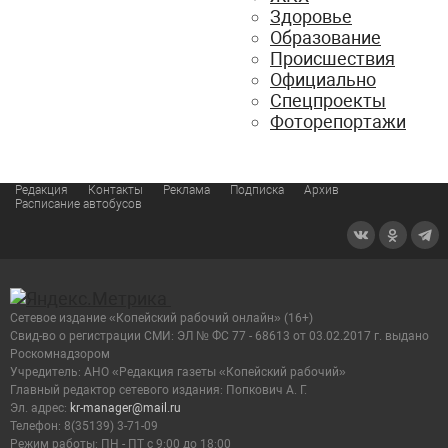
Здоровье
Образование
Происшествия
Официально
Спецпроекты
Фоторепортажи
Редакция
Контакты
Реклама
Подписка
Архив
Расписание автобусов
Сетевое издание «Копейский рабочий онлайн» (16+)
Cвид-во о регистрации СМИ: ЭЛ № ФС 77 - 68613 от 03.02.2017 г. выдано
Роскомнадзором
Учредитель: АНО «Редакция газеты «Копейский рабочий»
Главный редактор сетевого издания: Попкович А. Г.
Эл. адрес:
kr-manager@mail.ru
Телефон: 8(35139) 3-71-09
Режим работы: ПН - ПТ с 9:00 до 18:00