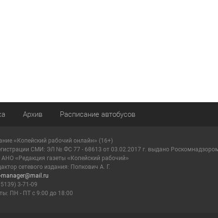
ка
Архив
Расписание автобусов
ание «Копейский рабочий онлайн» (16+)
егистрации СМИ: ЭЛ № ФС 77 - 68613 от 03.02.2017 г. выдано Роскомнадзоро
: АНО «Редакция газеты «Копейский рабочий»
актор сетевого издания: Попкович А. Г.
r-manager@mail.ru
35139) 3-71-09
ы: ПН - ПТ с 9:00 до 18:00