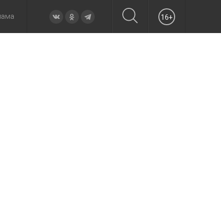
лама
16+
овье
а неделю
Образование
Вчера
Вечерние
Происшествия
Утренние
Официально