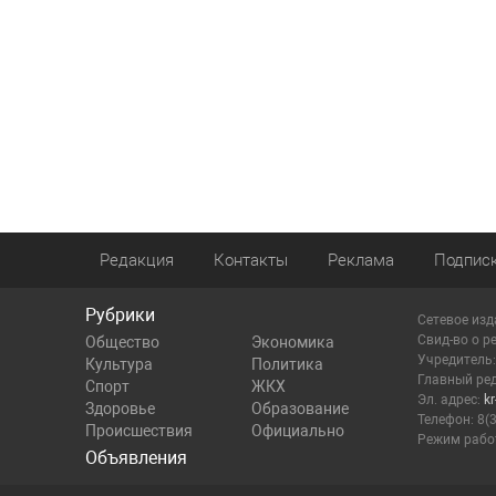
Редакция
Контакты
Реклама
Подпис
Рубрики
Сетевое изд
Cвид-во о р
Общество
Экономика
Учредитель
Культура
Политика
Главный ред
Спорт
ЖКХ
Эл. адрес:
k
Здоровье
Образование
Телефон: 8(
Происшествия
Официально
Режим работ
Объявления