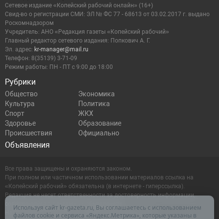
Сетевое издание «Копейский рабочий онлайн» (16+)
Cвид-во о регистрации СМИ: ЭЛ № ФС 77 - 68613 от 03.02.2017 г. выдано
Роскомнадзором
Учредитель: АНО «Редакция газеты «Копейский рабочий»
Главный редактор сетевого издания: Попкович А. Г.
Эл. адрес:
kr-manager@mail.ru
Телефон: 8(35139) 3-71-09
Режим работы: ПН - ПТ с 9:00 до 18:00
Рубрики
Общество
Экономика
Культура
Политика
Спорт
ЖКХ
Здоровье
Образование
Происшествия
Официально
Объявления
Все права защищены и охраняются законом.
При полном или частичном использовании материалов ссылка на
«Копейский рабочий» обязательна (в интернете - гиперссылка).
Редакция не несет ответственности за достоверность информации,
содержащейся в рекламных объявлениях.
Используя сайт kr-gazeta.ru, Вы соглашаетесь с использованием
Настоящий ресурс может содержать материалы 16+
файлов cookie и сервиса «Яндекс.Метрика», которые указаны в