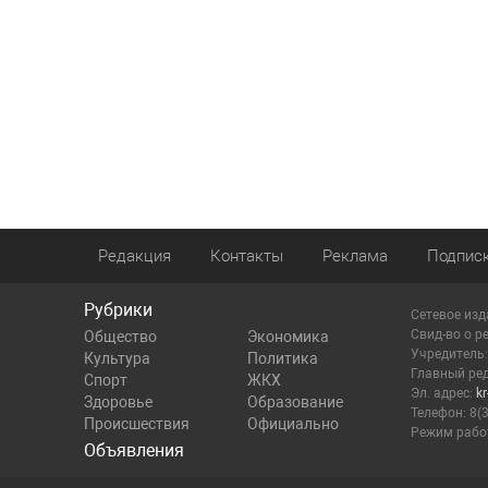
Редакция
Контакты
Реклама
Подпис
Рубрики
Сетевое изд
Cвид-во о р
Общество
Экономика
Учредитель
Культура
Политика
Главный ред
Спорт
ЖКХ
Эл. адрес:
k
Здоровье
Образование
Телефон: 8(
Происшествия
Официально
Режим работ
Объявления