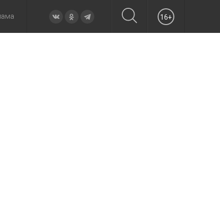
лама
16+
овье
а неделю
Образование
Вчера
Вечерние
Происшествия
Утренние
Официально