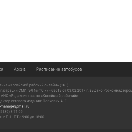
ка
Архив
Расписание автобусов
ание «Копейский рабочий онлайн» (16+)
егистрации СМИ: ЭЛ № ФС 77 - 68613 от 03.02.2017 г. выдано Роскомнадзоро
: АНО «Редакция газеты «Копейский рабочий»
актор сетевого издания: Попкович А. Г.
r-manager@mail.ru
35139) 3-71-09
ы: ПН - ПТ с 9:00 до 18:00