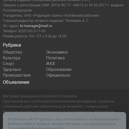
Сетевое издание «Копейский рабочий онлайн» (16+)
Cвид-во о регистрации СМИ: ЭЛ № ФС 77 - 68613 от 03.02.2017 г. выдано
Роскомнадзором
Учредитель: АНО «Редакция газеты «Копейский рабочий»
Главный редактор сетевого издания: Попкович А. Г.
Эл. адрес:
kr-manager@mail.ru
Телефон: 8(35139) 3-71-09
Режим работы: ПН - ПТ с 9:00 до 18:00
Рубрики
Общество
Экономика
Культура
Политика
Спорт
ЖКХ
Здоровье
Образование
Происшествия
Официально
Объявления
Все права защищены и охраняются законом.
При полном или частичном использовании материалов ссылка на
«Копейский рабочий» обязательна (в интернете - гиперссылка).
Редакция не несет ответственности за достоверность информации,
содержащейся в рекламных объявлениях.
Используя сайт kr-gazeta.ru, Вы соглашаетесь с использованием
Настоящий ресурс может содержать материалы 16+
файлов cookie и сервиса «Яндекс.Метрика», которые указаны в
Политике конфиденциальности
.