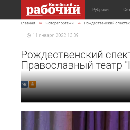
Рубрики
Сет
Главная
Фоторепортажи
Рождественский спектакль
Общество
Экон
11 января 2022 13:39
Рождественский спект
Православный театр "К