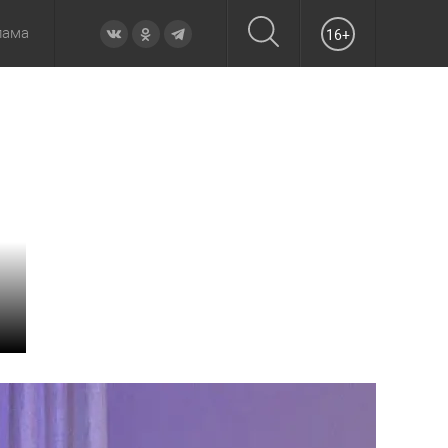
лама
16+
овье
а неделю
Образование
Вчера
Вечерние
Происшествия
Утренние
Официально