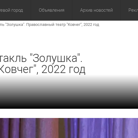
евой город
Объявления
Архив новостей
Рек
 "Золушка". Православный театр "Ковчег", 2022 год
омика
Культура
Политика
За сутки
Спорт
За 3 дня
ЖКХ
Здор
З
акль "Золушка".
овчег", 2022 год