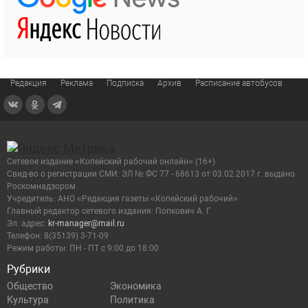
Редакция
Реклама
Подписка
Архив
Расписание автобусов
Сетевое издание «Копейский рабочий онлайн» (16+)
Cвид-во о регистрации СМИ: ЭЛ № ФС 77 - 68613 от 03.02.2017 г. выдано
Роскомнадзором
Учредитель: АНО «Редакция газеты «Копейский рабочий»
Главный редактор сетевого издания: Попкович А. Г.
Эл. адрес:
kr-manager@mail.ru
Телефон: 8(35139) 3-71-09
Режим работы: ПН - ПТ с 9:00 до 18:00
Рубрики
Общество
Экономика
Культура
Политика