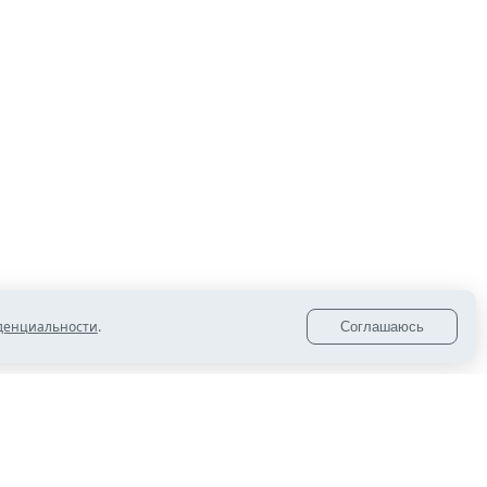
переплат
14:30
Воздушные шары с доставкой: почему
ожидания не совпадают с реальностью
12:00
На трассах А-310 и Р-254 ограничат
движение фур из-за жары
12:00
Символичная дата: две пары создали семьи
в День семьи, любви и верности
денциальности
.
Соглашаюсь
11:00
Выращенные бриллианты получат новое
название с 1 сентября
10:00
Более 20 миллиардов рублей направлено на
поддержку семей с детьми в Челябинской