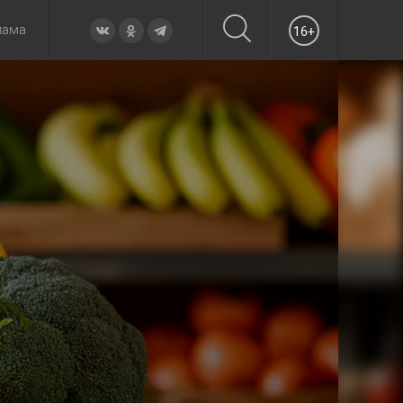
лама
16+
овье
а неделю
Образование
Вчера
Вечерние
Происшествия
Утренние
Официально