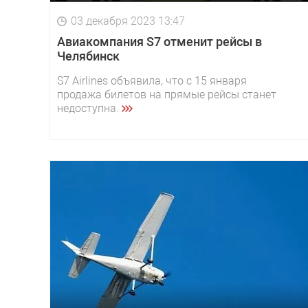
03 декабря 2023 13:47
Авиакомпания S7 отменит рейсы в
Челябинск
S7 Airlines объявила, что с 15 января
продажа билетов на прямые рейсы станет
недоступна.