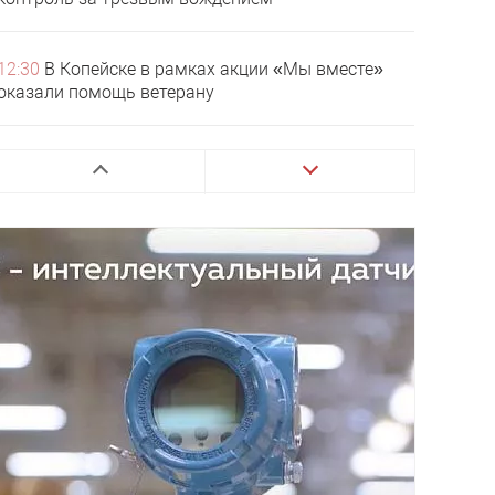
12:30
В Копейске в рамках акции «Мы вместе»
оказали помощь ветерану
12:00
В храме Покрова Пресвятой Богородицы в
Копейске прошел концерт в честь Дня семьи,
любви и верности
11:00
В Копейске поддержали семейные ценности
в рамках акции «Подари мне жизнь»
10:20
Смена власти в Копейске: чем запомнились
предыдущие главы города
10:00
Жителей Копейска предупреждают о новой
мошеннической схеме с «возвратом» за