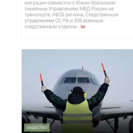
миграции совместно с Южно-Уральским
линейным Управлением МВД России на
транспорте, УФСБ региона, Следственным
управлением СК РФ и 308 военным
следственным отделом...
ОБЩЕСТВО