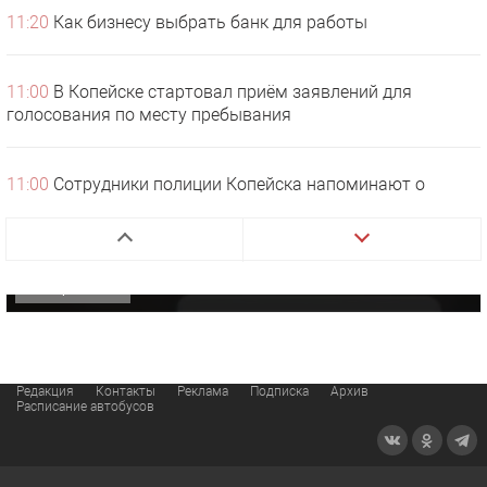
11:20
Как бизнесу выбрать банк для работы
11:00
В Копейске стартовал приём заявлений для
голосования по месту пребывания
1 видео
СМОТРЕТЬ
11:00
Сотрудники полиции Копейска напоминают о
29 октября 2025 15:50
порядке обращения в органы внутренних дел
«Звезда» Метрана стала главным героем нового
видео компании
10:00
Копейск передает автобусы для бойцов СВО
ОФИЦИАЛЬНО
09:25
Готовый торт или десерт на заказ: что выбрать для
праздника
Редакция
Контакты
Реклама
Подписка
Архив
Расписание автобусов
17:25
Что положить в подарочную корзину мужчине?