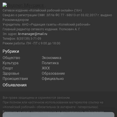
17:00
Копейский боксер помог сборной области одержать
победу в матчевой встрече
Сетевое издание «Копейский рабочий онлайн» (16+)
Cвид-во о регистрации СМИ: ЭЛ № ФС 77 - 68613 от 03.02.2017 г. выдано
Роскомнадзором
Учредитель: АНО «Редакция газеты «Копейский рабочий»
16:00
Подрядчику, сорвавшему сроки асфальтирования в
Главный редактор сетевого издания: Попкович А. Г.
Копейске, грозят штрафы
Эл. адрес:
kr-manager@mail.ru
Телефон: 8(35139) 3-71-09
Режим работы: ПН - ПТ с 9:00 до 18:00
15:00
В Копейске создают муниципальную управляющую
Рубрики
компанию
Общество
Экономика
Культура
Политика
Спорт
ЖКХ
14:00
Ситуацию с вывозом мусора в Копейске держат на
Здоровье
Образование
контроле
Происшествия
Официально
Объявления
13:00
В Челябинской области проконтролировали ввоз
Все права защищены и охраняются законом.
овощей и фруктов
При полном или частичном использовании материалов ссылка на
«Копейский рабочий» обязательна (в интернете - гиперссылка).
Редакция не несет ответственности за достоверность информации,
12:00
Россияне отдохнут на новогодних каникулах 11
содержащейся в рекламных объявлениях.