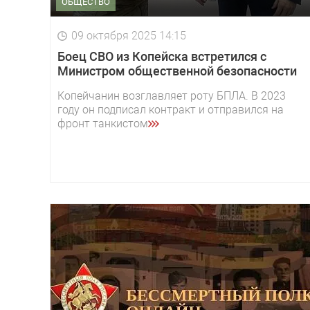
ОБЩЕСТВО
09 октября 2025 14:15
Боец СВО из Копейска встретился с
Министром общественной безопасности
Копейчанин возглавляет роту БПЛА. В 2023
году он подписал контракт и отправился на
фронт танкистом