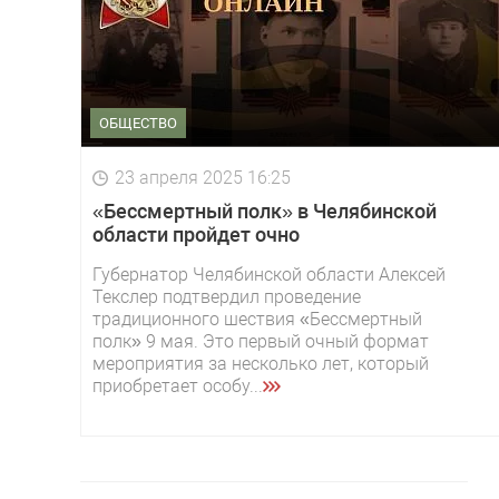
ОБЩЕСТВО
23 апреля 2025 16:25
«Бессмертный полк» в Челябинской
области пройдет очно
Губернатор Челябинской области Алексей
Текслер подтвердил проведение
традиционного шествия «Бессмертный
полк» 9 мая. Это первый очный формат
мероприятия за несколько лет, который
приобретает особу...