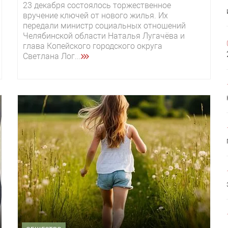
23 декабря состоялось торжественное
вручение ключей от нового жилья. Их
передали министр социальных отношений
Челябинской области Наталья Лугачёва и
глава Копейского городского округа
Светлана Лог...