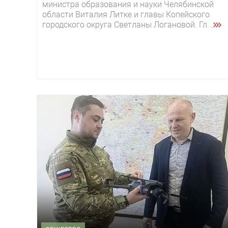
министра образования и науки Челябинской
области Виталия Литке и главы Копейского
городского округа Светланы Логановой. Гл...