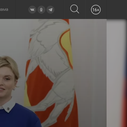
лама
16+
овье
а неделю
Образование
Вчера
Вечерние
Происшествия
Утренние
Официально