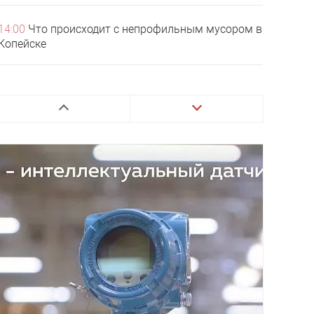
14:00
Что происходит с непрофильным мусором в
Копейске
13:00
В Копейске будущим правоохранителям
напомнили о границах закона
12:10
В Челябинской области стартовали
поставки летних лакомств из‑за рубежа
11:00
Летняя подработка подростков не лишит их
пособий и пенсий
10:00
Копейские велогонщики завоевали 13
медалей на чемпионате УрФО по маунтинбайку