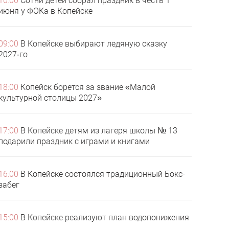
10:00
Сотни детей собрал праздник в честь 1
июня у ФОКа в Копейске
09:00
В Копейске выбирают ледяную сказку
2027‑го
18:00
Копейск борется за звание «Малой
культурной столицы 2027»
17:00
В Копейске детям из лагеря школы № 13
подарили праздник с играми и книгами
16:00
В Копейске состоялся традиционный Бокс-
забег
15:00
В Копейске реализуют план водопонижения