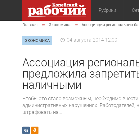
Рубрики
Сет
Главная
Экономика
Ассоциация региональных ба
Общество
Экон
04 августа 2014 12:00
ЭКОНОМИКА
Ассоциация регионал
предложила запретит
наличными
Чтобы это стало возможным, необходимо внести 
административных нарушениях. Работодателей, н
штрафовать на...