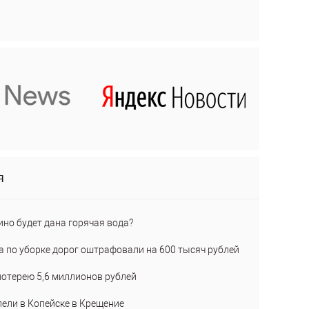
я
ино будет дана горячая вода?
а по уборке дорог оштрафовали на 600 тысяч рублей
лотерею 5,6 миллионов рублей
пели в Копейске в Крещение