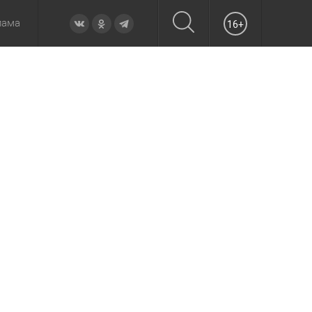
лама
16+
овье
а неделю
Образование
Вчера
Вечерние
Происшествия
Утренние
Официально