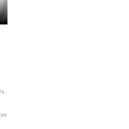
ть
сих