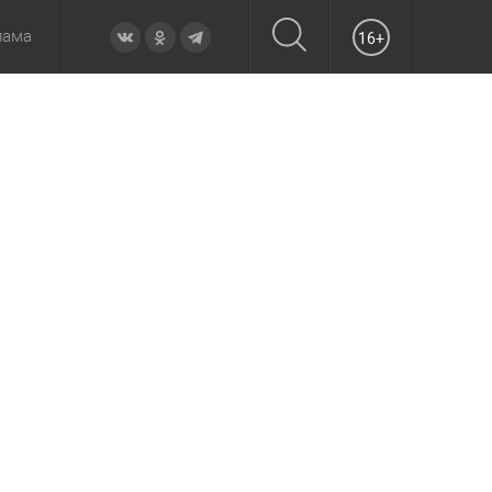
лама
16+
овье
а неделю
Образование
Вчера
Вечерние
Происшествия
Утренние
Официально