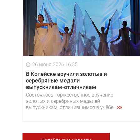
26 июня 2026 16:35
В Копейске вручили золотые и
серебряные медали
выпускникам‑отличникам
Состоялось торжественное вручение
золотых и серебряных медалей
выпускникам, отличившимся в учёбе...