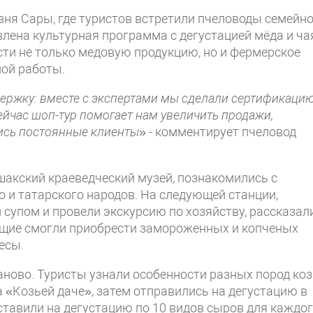
ня Сары, где туристов встретили пчеловоды семейн
влена культурная программа с дегустацией мёда и ча
ти не только медовую продукцию, но и фермерское
ной работы.
ержку: вместе с экспертами мы сделали сертификаци
ейчас шоп-тур помогает нам увеличить продажи,
ись постоянные клиенты
» - комментирует пчеловод
шакский краеведческий музей, познакомились с
о и татарского народов. На следующей станции,
 супом и провели экскурсию по хозяйству, рассказал
ющие смогли приобрести замороженных и копченых
есы.
ново. Туристы узнали особенности разных пород коз
 «Козьей даче», затем отправились на дегустацию в
авили на дегустацию по 10 видов сыров для каждо