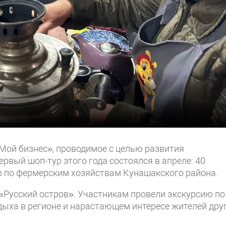
Мой бизнес», проводимое с целью развития
ервый шоп-тур этого года состоялся в апреле: 40
ур по фермерским хозяйствам Кунашакского района.
«Русский остров». Участникам провели экскурсию по
дыха в регионе и нарастающем интересе жителей дру