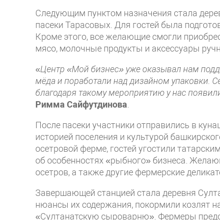
Следующим пунктом назначения стала дерев
пасеки Тарасовых. Для гостей была подгото
Кроме этого, все желающие смогли приобрес
мясо, молочные продукты и аксессуары руч
«
Центр «Мой бизнес» уже оказывал нам подд
мёда и поработали над дизайном упаковки. С
благодаря такому мероприятию у нас появил
Римма Сайфутдинова
.
После пасеки участники отправились в куна
историей поселения и культурой башкирског
осетровой ферме, гостей угостили татарским
об особенностях «рыбного» бизнеса. Жела
осетров, а также другие фермерские деликат
Завершающей станцией стала деревня Султа
нюансы их содержания, покормили козлят на
«Султанатскую сыроварню». Фермеры предст