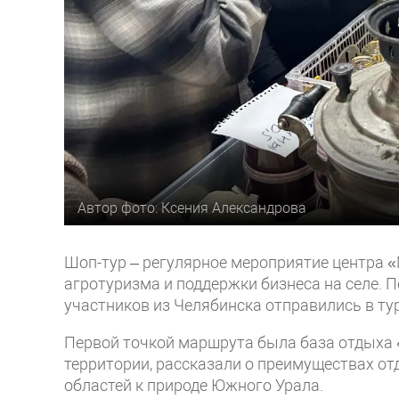
Автор фото: Ксения Александрова
Шоп-тур – регулярное мероприятие центра «
агротуризма и поддержки бизнеса на селе. П
участников из Челябинска отправились в т
Первой точкой маршрута была база отдыха 
территории, рассказали о преимуществах от
областей к природе Южного Урала.