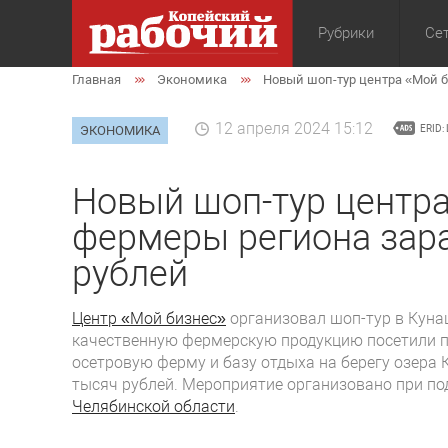
Рубрики
Сет
Главная
Экономика
Новый шоп-тур центра «Мой б
Общество
Экон
12 апреля 2024 15:12
ЭКОНОМИКА
ERID:
Новый шоп-тур центра
фермеры региона зар
рублей
Центр «Мой бизнес»
организовал шоп-тур в Кун
качественную фермерскую продукцию посетили п
осетровую ферму и базу отдыха на берегу озера
тысяч рублей. Мероприятие организовано при п
Челябинской области
.