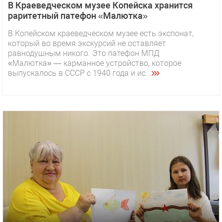
В Краеведческом музее Копейска хранится
раритетный патефон «Малютка»
В Копейском краеведческом музее есть экспонат,
который во время экскурсий не оставляет
равнодушным никого. Это патефон МПД
«Малютка» — карманное устройство, которое
выпускалось в СССР с 1940 года и ис...