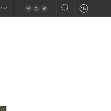
лама
16+
овье
а неделю
Образование
Вчера
Вечерние
Происшествия
Утренние
Официально