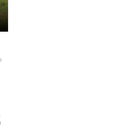
о
а
й