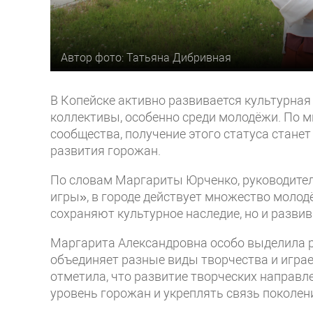
Автор фото: Татьяна Дибривная
В Копейске активно развивается культурна
коллективы, особенно среди молодёжи. По 
сообщества, получение этого статуса стане
развития горожан.
По словам Маргариты Юрченко, руководител
игры», в городе действует множество молод
сохраняют культурное наследие, но и разви
Маргарита Александровна особо выделила ро
объединяет разные виды творчества и игра
отметила, что развитие творческих направ
уровень горожан и укреплять связь поколен