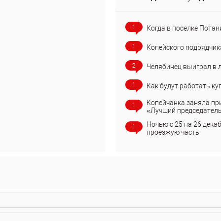
1
Когда в поселке Потан
1
Копейского подрядчик
2
Челябинец выиграл в 
1
Как будут работать ку
Копейчанка заняла пр
1
«Лучший председател
Ночью с 25 на 26 дека
1
проезжую часть