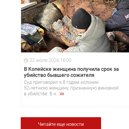
22 июля 2026 16:00
В Копейске женщина получила срок за
убийство бывшего сожителя
Суд приговорил к 8 годам колонии
52‑летнюю женщину, признанную виновной
в убийстве. В н...
Читайте еще новости