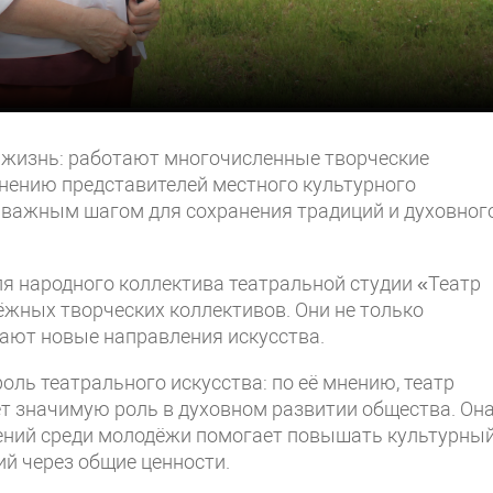
я жизнь: работают многочисленные творческие
мнению представителей местного культурного
т важным шагом для сохранения традиций и духовног
я народного коллектива театральной студии «Театр
ёжных творческих коллективов. Они не только
вают новые направления искусства.
ль театрального искусства: по её мнению, театр
ет значимую роль в духовном развитии общества. Он
лений среди молодёжи помогает повышать культурны
ий через общие ценности.