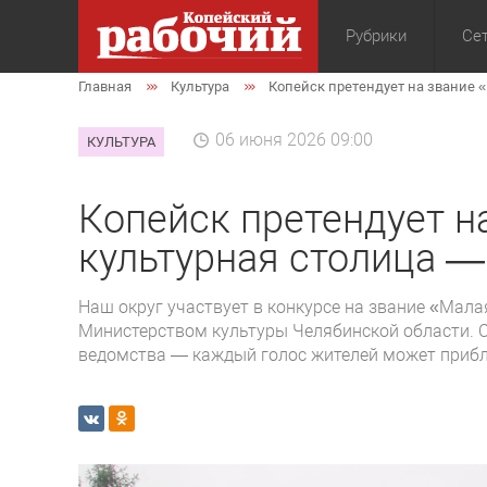
Рубрики
Сет
Главная
Культура
Копейск претендует на звание 
Общество
Экон
06 июня 2026 09:00
КУЛЬТУРА
Копейск претендует н
культурная столица —
Наш округ участвует в конкурсе на звание «Мал
Министерством культуры Челябинской области. С
ведомства — каждый голос жителей может прибли