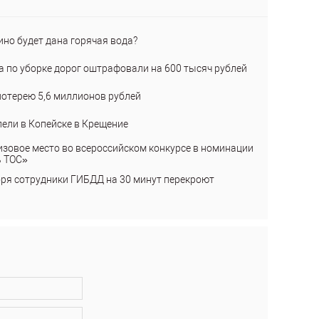
ино будет дана горячая вода?
а по уборке дорог оштрафовали на 600 тысяч рублей
лотерею 5,6 миллионов рублей
пели в Копейске в Крещение
изовое место во всероссийском конкурсе в номинации
ь ТОС»
бря сотрудники ГИБДД на 30 минут перекроют