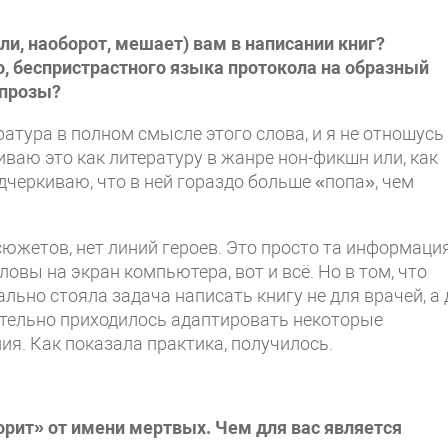
и, наоборот, мешает) вам в написании книг?
, беспристрастного языка протокола на образный
 прозы?
ратура в полном смысле этого слова, и я не отношусь
иваю это как литературу в жанре нон-фикшн или, как
одчеркиваю, что в ней гораздо больше «попа», чем
южетов, нет линий героев. Это просто та информация
овы на экран компьютера, вот и всё. Но в том, что
льно стояла задача написать книгу не для врачей, а 
ительно приходилось адаптировать некоторые
я. Как показала практика, получилось.
орит» от имени мертвых. Чем для вас является