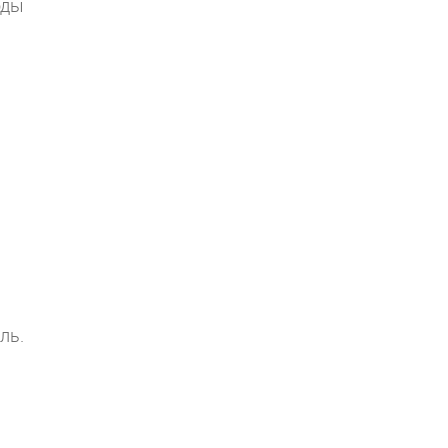
оды
ль.