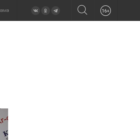
лама
16+
овье
а неделю
Образование
Вчера
Вечерние
Происшествия
Утренние
Официально