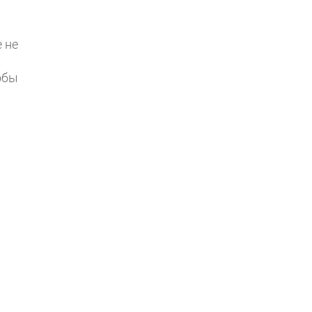
 не
обы