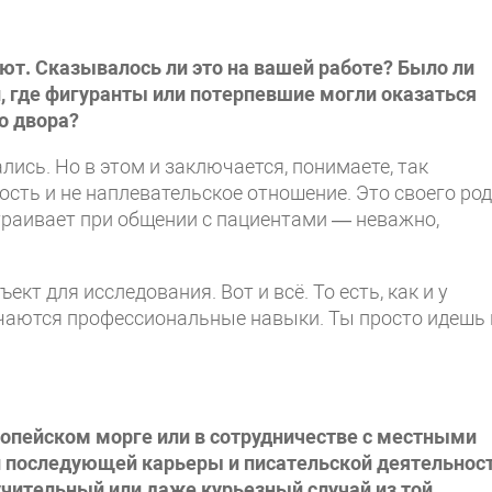
ают. Сказывалось ли это на вашей работе? Было ли
, где фигуранты или потерпевшие могли оказаться
о двора?
лись. Но в этом и заключается, понимаете, так
сть и не наплевательское отношение. Это своего ро
раивает при общении с пациентами — неважно,
кт для исследования. Вот и всё. То есть, как и у
чаются профессиональные навыки. Ты просто идешь 
копейском морге или в сотрудничестве с местными
 последующей карьеры и писательской деятельнос
чительный или даже курьезный случай из той