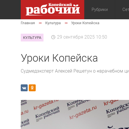
Рубрики
Сет
Главная
Культура
Уроки Копейска
Общество
Экон
29 сентября 2025 10:50
КУЛЬТУРА
Уроки Копейска
Судмедэксперт Алексей Решетун о «врачебном ци