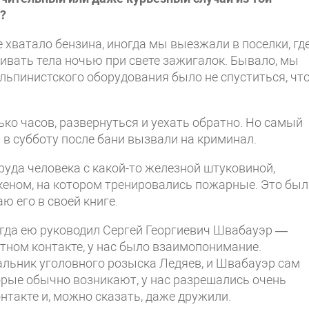
?
 хватало бензина, иногда мы выезжали в поселки, где
ривать тела ночью при свете зажигалок. Бывало, мы
альпинистского оборудования было не спуститься, чт
лько часов, развернуться и уехать обратно. Но самый
я в субботу после бани вызвали на криминал.
руда человека с какой-то железной штуковиной,
кеном, на котором тренировались пожарные. Это был
ю его в своей книге.
огда ею руководил Сергей Георгиевич Швабауэр —
тном контакте, у нас было взаимопонимание.
альник уголовного розыска Ледяев, и Швабауэр сам
орые обычно возникают, у нас разрешались очень
нтакте и, можно сказать, даже дружили.