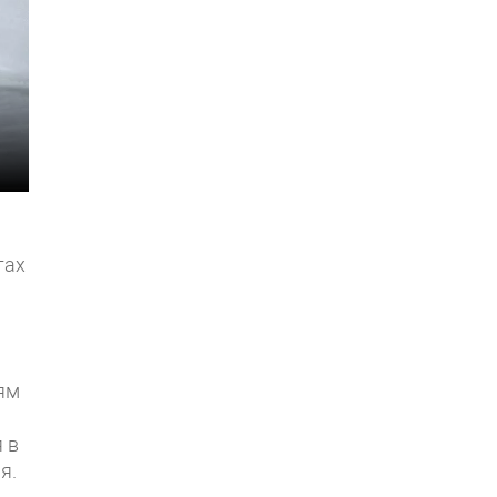
гах
ям
 в
я.