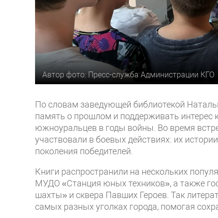
Автор фото: Пресс-служба Администрации КГО
По словам заведующей библиотекой Натальи
память о прошлом и поддерживать интерес к
южноуральцев в годы войны. Во время встре
участвовали в боевых действиях: их истори
поколения победителей.
Книги распространили на нескольких попул
МУДО «Станция юных техников», а также го
шахты» и сквера Павших Героев. Так литера
самых разных уголках города, помогая сохра