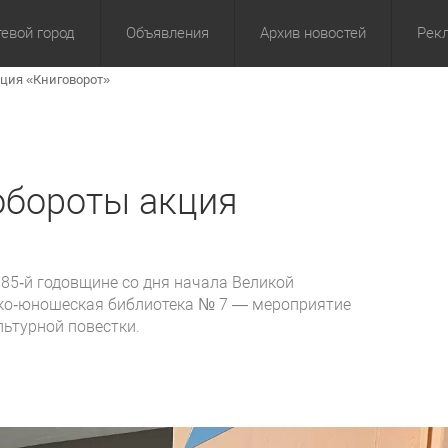
евой город
Объявления
Архив новостей
Рек
кция «Книговорот»
омика
Культура
Политика
За сутки
Спорт
За 3 дня
ЖКХ
Здор
З
обороты акция
 85‑й годовщине со дня начала Великой
тско‑юношеская библиотека № 7 — мероприятие
льтурной повестки.