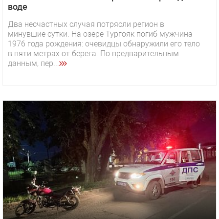
воде
Два несчастных случая потрясли регион в
минувшие сутки. На озере Тургояк погиб мужчина
1976 года рождения: очевидцы обнаружили его тело
в пяти метрах от берега. По предварительным
данным, пер...