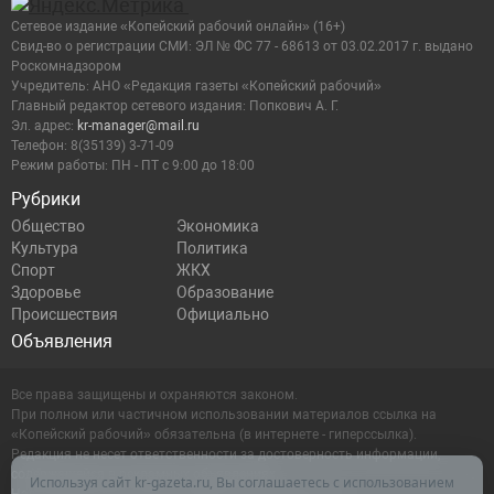
Сетевое издание «Копейский рабочий онлайн» (16+)
Cвид-во о регистрации СМИ: ЭЛ № ФС 77 - 68613 от 03.02.2017 г. выдано
Роскомнадзором
Учредитель: АНО «Редакция газеты «Копейский рабочий»
Главный редактор сетевого издания: Попкович А. Г.
Эл. адрес:
kr-manager@mail.ru
Телефон: 8(35139) 3-71-09
Режим работы: ПН - ПТ с 9:00 до 18:00
Рубрики
Общество
Экономика
Культура
Политика
Спорт
ЖКХ
Здоровье
Образование
Происшествия
Официально
Объявления
Все права защищены и охраняются законом.
При полном или частичном использовании материалов ссылка на
«Копейский рабочий» обязательна (в интернете - гиперссылка).
Редакция не несет ответственности за достоверность информации,
содержащейся в рекламных объявлениях.
Используя сайт kr-gazeta.ru, Вы соглашаетесь с использованием