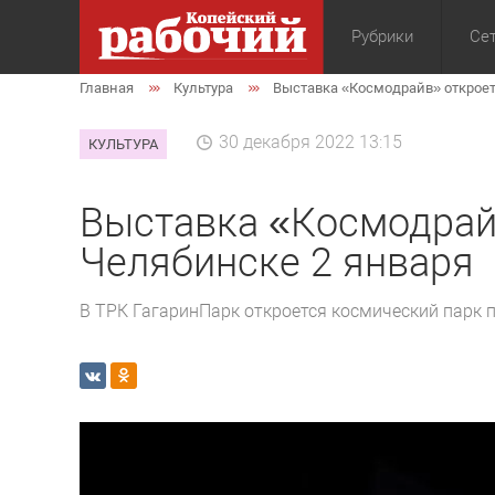
Рубрики
Сет
Главная
Культура
Выставка «Космодрайв» откроет
Общество
Экон
30 декабря 2022 13:15
КУЛЬТУРА
Выставка «Космодрай
Челябинске 2 января
В ТРК ГагаринПарк откроется космический парк 