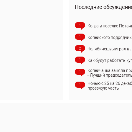
Последние обсуждени
1
Когда в поселке Потан
1
Копейского подрядчик
2
Челябинец выиграл в 
1
Как будут работать ку
Копейчанка заняла пр
1
«Лучший председател
Ночью с 25 на 26 дека
1
проезжую часть