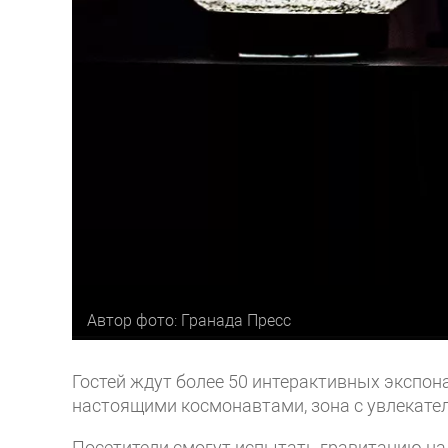
Автор фото: Гранада Пресс
Гостей ждут более 50 интерактивных экспон
настоящими космонавтами, зона с увлекател
Посетители смогут испытать гравитацию на