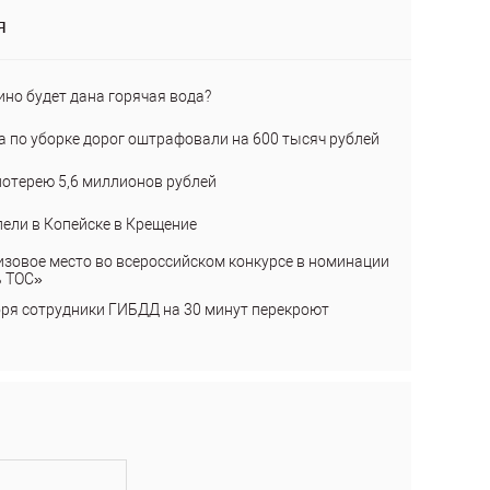
я
ино будет дана горячая вода?
а по уборке дорог оштрафовали на 600 тысяч рублей
лотерею 5,6 миллионов рублей
пели в Копейске в Крещение
изовое место во всероссийском конкурсе в номинации
ь ТОС»
бря сотрудники ГИБДД на 30 минут перекроют