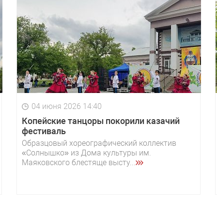
04 июня 2026 14:40
Копейские танцоры покорили казачий
фестиваль
Образцовый хореографический коллектив
«Солнышко» из Дома культуры им.
Маяковского блестяще высту...