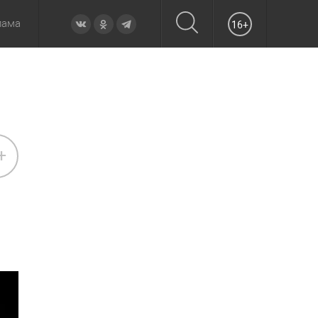
лама
16+
овье
а неделю
Образование
Вчера
Вечерние
Происшествия
Утренние
Официально
+