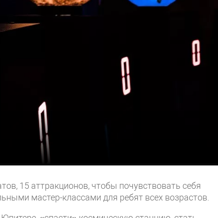
атов, 15 аттракционов, чтобы почувствовать себя
ьными мастер-классами для ребят всех возрастов.
 Юпитере, «спасти» космическую станцию, стать