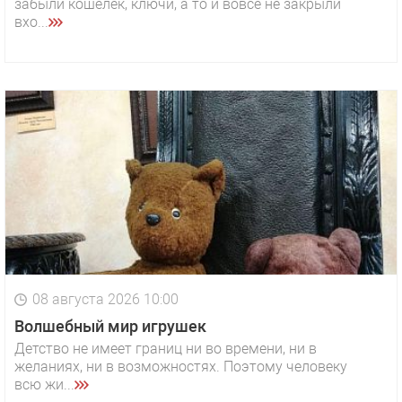
забыли кошелёк, ключи, а то и вовсе не закрыли
вхо...
08 августа 2026 10:00
Волшебный мир игрушек
Детство не имеет границ ни во времени, ни в
желаниях, ни в возможностях. Поэтому человеку
всю жи...