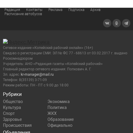
Редакция
Контакты
Реклама
Подписка
Архив
Расписание автобусов
Сетевое издание «Копейский рабочий онлайн» (16+)
Cвид-во о регистрации СМИ: ЭЛ № ФС 77 - 68613 от 03.02.2017 г. выдано
Роскомнадзором
Учредитель: АНО «Редакция газеты «Копейский рабочий»
Главный редактор сетевого издания: Попкович А. Г.
Эл. адрес:
kr-manager@mail.ru
Телефон: 8(35139) 3-71-09
Режим работы: ПН - ПТ с 9:00 до 18:00
Рубрики
Общество
Экономика
Культура
Политика
Спорт
ЖКХ
Здоровье
Образование
Происшествия
Официально
Объявления