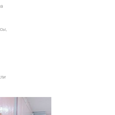
ла
сы,
кли