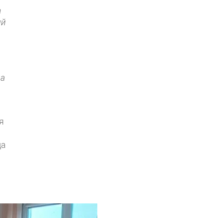
а
ий
на
я
да