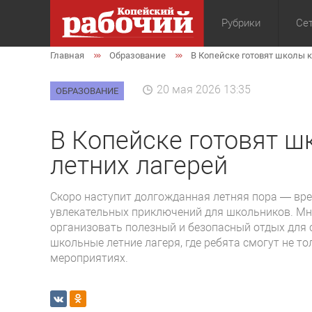
Рубрики
Сет
Главная
Образование
В Копейске готовят школы 
Общество
Экон
20 мая 2026 13:35
ОБРАЗОВАНИЕ
В Копейске готовят ш
летних лагерей
Скоро наступит долгожданная летняя пора — вре
увлекательных приключений для школьников. Мно
организовать полезный и безопасный отдых для 
школьные летние лагеря, где ребята смогут не то
мероприятиях.