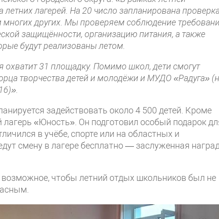
 летних лагерей. На 20 число запланирована проверк
и многих других. Мы проверяем соблюдение требован
ской защищённости, организацию питания, а также
рые будут реализованы летом.
я охватит 31 площадку. Помимо школ, дети смогут
ворца творчества детей и молодёжи и МУДО «Радуга» (
16)».
ланируется задействовать около 4 500 детей. Кроме
й лагерь «Юность». Он подготовил особый подарок дл
тличился в учёбе, спорте или на областных и
едут смену в лагере бесплатно — заслуженная награ
ё возможное, чтобы летний отдых школьников был не
пасным.