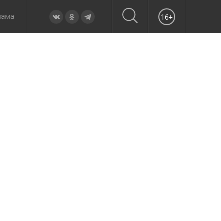
лама
16+
овье
а неделю
Образование
Вчера
Вечерние
Происшествия
Утренние
Официально