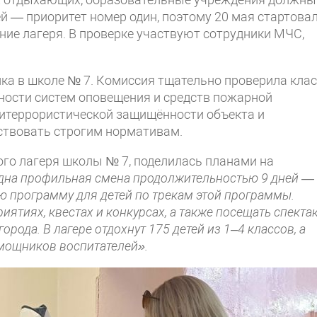
ей — приоритет номер один, поэтому 20 мая стартова
тние лагеря. В проверке участвуют сотрудники МЧС,
ка в школе № 7. Комиссия тщательно проверила клас
вности систем оповещения и средств пожарной
титеррористической защищённости объекта и
ствовать строгим нормативам.
ого лагеря школы № 7, поделилась планами на
одна профильная смена продолжительностью 9 дней —
ю программу для детей по трекам этой программы.
иятиях, квестах и конкурсах, а также посещать спекта
рода. В лагере отдохнут 175 детей из 1–4 классов, а
омощников воспитателей».