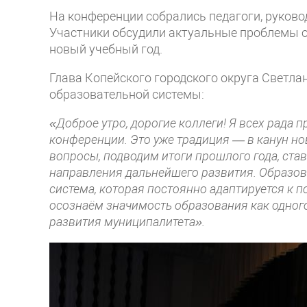
На конференции собрались педагоги, руково
Участники обсудили актуальные проблемы о
новый учебный год.
Глава Копейского городского округа Светла
образовательной системы:
«Доброе утро, дорогие коллеги! Я всех рада 
конференции. Это уже традиция — в канун н
вопросы, подводим итоги прошлого года, ст
направления дальнейшего развития. Образов
система, которая постоянно адаптируется к 
осознаём значимость образования как одног
развития муниципалитета».