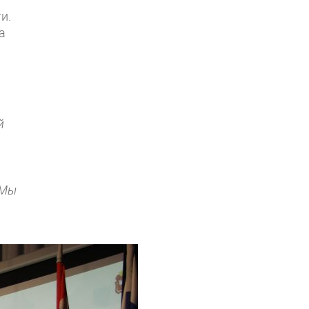
и.
а
й
 Мы