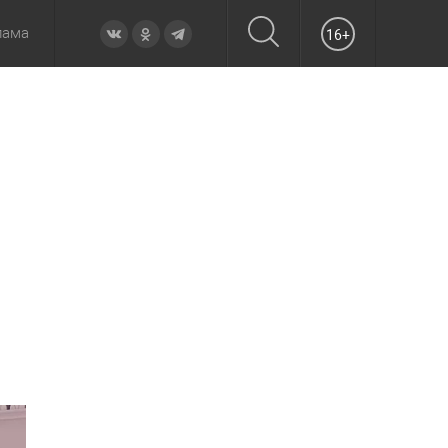
лама
16+
овье
а неделю
Образование
Вчера
Вечерние
Происшествия
Утренние
Официально