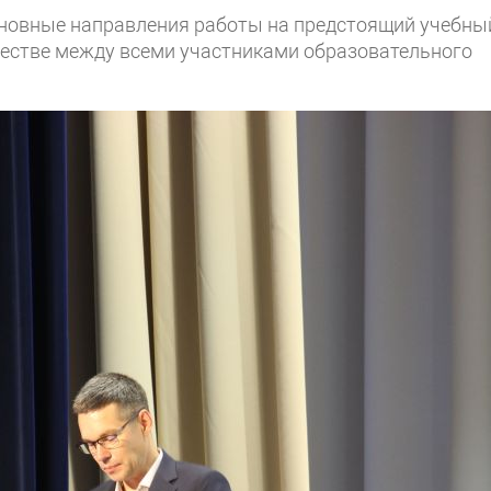
сновные направления работы на предстоящий учебны
честве между всеми участниками образовательного