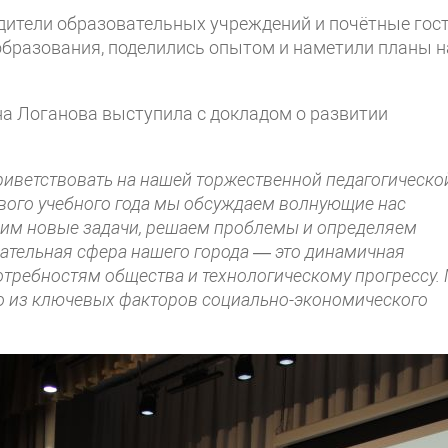
дители образовательных учреждений и почётные гост
бразования, поделились опытом и наметили планы н
на Логанова выступила с докладом о развитии
приветствовать на нашей торжественной педагогическо
ового учебного года мы обсуждаем волнующие нас
авим новые задачи, решаем проблемы и определяем
ательная сфера нашего города — это динамичная
потребностям общества и технологическому прогрессу.
о из ключевых факторов социально-экономического