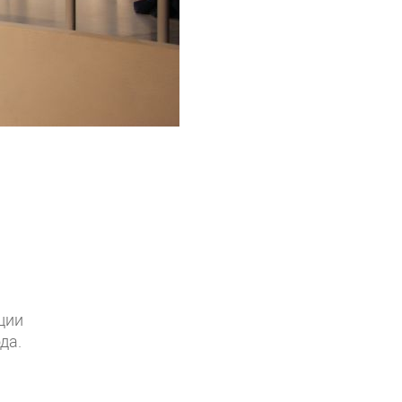
ции
да.