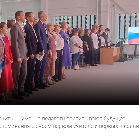
енить — именно педагоги воспитывают будущее
оспоминания о своём первом учителе и первых школь