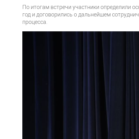
По итогам встречи участники определили о
год и договорились о дальнейшем сотрудни
процесса.