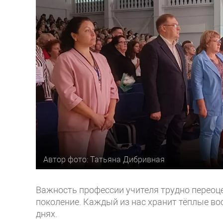
Автор фото: Татьяна Дибривная
Важность профессии учителя трудно переоц
поколение. Каждый из нас хранит тёплые в
днях.