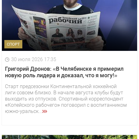
СПОРТ
30 июля 2026 17:35
Григорий Дронов: «В Челябинске я примерил
новую роль лидера и доказал, что я могу!»
Старт предсезонки Континентальной хоккейной
лиги совсем близко. В начале августа клубы будут
выходить из отпусков. Спортивный корреспондент
«Копейского рабочего» поговорил с воспитанником
южно-уральск...