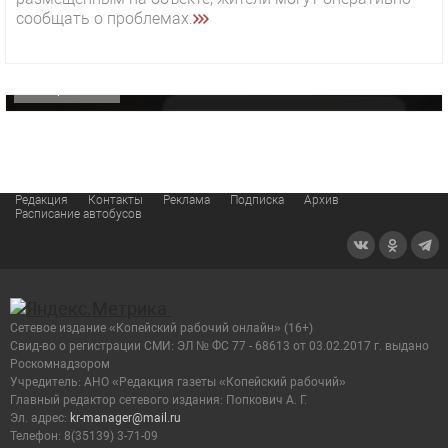
29 октября 2025 15:50
сообщать о проблемах.
«Звезда» Метрана стала главным героем нового
видео компании
ОФИЦИАЛЬНО
Редакция
Контакты
Реклама
Подписка
Архив
Расписание автобусов
Сетевое издание «Копейский рабочий онлайн» (16+)
Cвид-во о регистрации СМИ: ЭЛ № ФС 77 - 68613 от 03.02.2017 г. выдано
Роскомнадзором
Учредитель: АНО «Редакция газеты «Копейский рабочий»
Главный редактор сетевого издания: Попкович А. Г.
Эл. адрес:
kr-manager@mail.ru
Телефон: 8(35139) 3-71-09