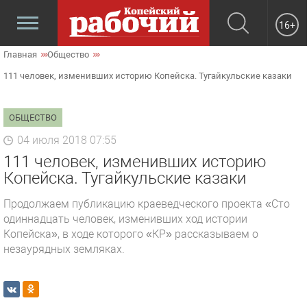
16+
Главная
Общество
111 человек, изменивших историю Копейска. Тугайкульские казаки
ОБЩЕСТВО
04 июля 2018 07:55
111 человек, изменивших историю
Копейска. Тугайкульские казаки
Продолжаем публикацию краеведческого проекта «Сто
одиннадцать человек, изменивших ход истории
Копейска», в ходе которого «КР» рассказываем о
незаурядных земляках.