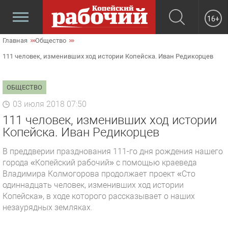
16+
Главная
Общество
111 человек, изменивших ход истории Копейска. Иван Редикорцев
ОБЩЕСТВО
03 июля 2018 07:50
111 человек, изменивших ход истории
Копейска. Иван Редикорцев
В преддверии празднования 111-го дня рождения нашего
города «Копейский рабочий» с помощью краеведа
Владимира Колмогорова продолжает проект «Сто
одиннадцать человек, изменивших ход истории
Копейска», в ходе которого рассказывает о наших
незаурядных земляках.