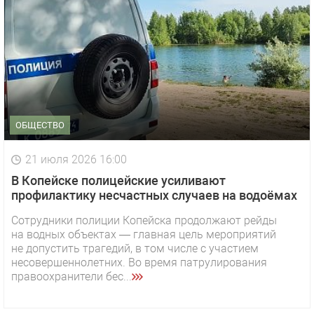
ОБЩЕСТВО
21 июля 2026 16:00
В Копейске полицейские усиливают
профилактику несчастных случаев на водоёмах
Сотрудники полиции Копейска продолжают рейды
на водных объектах — главная цель мероприятий
не допустить трагедий, в том числе с участием
несовершеннолетних. Во время патрулирования
правоохранители бес...