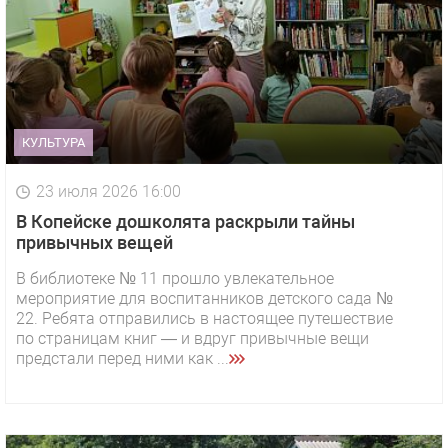
КУЛЬТУРА
23 июля 2026 16:00
В Копейске дошколята раскрыли тайны
привычных вещей
В библиотеке № 11 прошло увлекательное
мероприятие для воспитанников детского сада №
22. Ребята отправились в настоящее путешествие
по страницам книг — и вдруг привычные вещи
предстали перед ними как ...