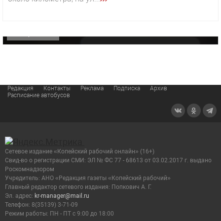
«Звезда» Метрана стала главным героем нового
видео компании
ОФИЦИАЛЬНО
Редакция
Контакты
Реклама
Подписка
Архив
Расписание автобусов
Сетевое издание «Копейский рабочий онлайн» (16+)
Cвид-во о регистрации СМИ: ЭЛ № ФС 77 - 68613 от 03.02.2017 г. выдано
Роскомнадзором
Учредитель: АНО «Редакция газеты «Копейский рабочий»
Главный редактор сетевого издания: Попкович А. Г.
Эл. адрес:
kr-manager@mail.ru
Телефон: 8(35139) 3-71-09
Режим работы: ПН - ПТ с 9:00 до 18:00