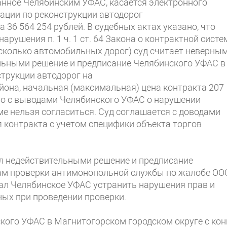
анное Челябинским УФАС, касается электронного
ации по реконструкции автодорог
 36 564 254 рублей. В судебных актах указано, что
ушения п. 1 ч. 1 ст. 64 Закона о контрактной систе
есколько автомобильных дорог) суд считает неверным
льными решение и предписание Челябинского УФАС в
трукции автодорог на
йона, начальная (максимальная) цена контракта 207
 что с выводами Челябинского УФАС о нарушении
е нельзя согласиться. Суд соглашается с доводами
я контракта с учетом специфики объекта торгов
л недействительными решение и предписание
там проверки антимонопольной службы по жалобе ОО
зал Челябинское УФАС устранить нарушения прав и
ых при проведении проверки.
кого УФАС в Магнитогорском городском округе с кон