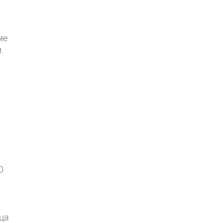
ме
.
О
ца