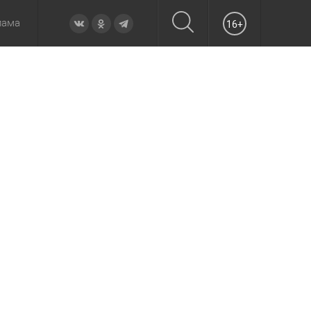
лама
16+
овье
а неделю
Образование
Вчера
Вечерние
Происшествия
Утренние
Официально