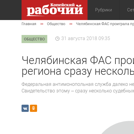
Рубрики
Сет
Главная
Общество
Челябинская ФАС проиграла пр
Общество
Экон
31 августа 2018 09:35
ОБЩЕСТВО
Челябинская ФАС про
региона сразу нескол
Федеральная антимонопольная служба далеко не 
Свидетельство этому – сразу несколько судебны