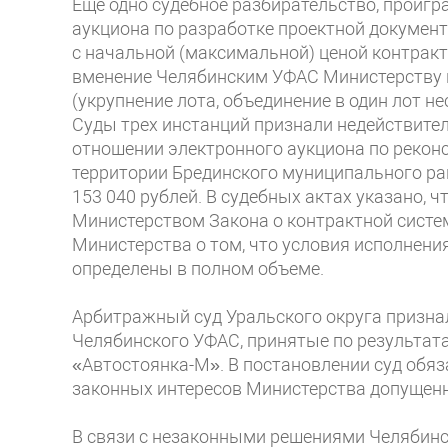
Еще одно судебное разбирательство, проигр
аукциона по разработке проектной документ
с начальной (максимальной) ценой контракта
вменение Челябинским УФАС Министерству нар
(укрупнение лота, объединение в один лот н
Суды трех инстанций признали недействите
отношении электронного аукциона по реконс
территории Брединского муниципального ра
153 040 рублей. В судебных актах указано,
Министерством Закона о контрактной систем
Министерства о том, что условия исполнени
определены в полном объеме.
Арбитражный суд Уральского округа призна
Челябинского УФАС, принятые по результа
«Автостоянка-М». В постановлении суд обя
законных интересов Министерства допущенн
В связи с незаконными решениями Челябинс