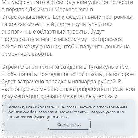
Мы уверены, что в этом году нам удастся привести
в порядок ДК имени Маяковского в
Старокамышинске. Если федеральные программы,
такие как «Местный дворец культуры» или
аналогичные областные проекты, будут
продолжаться, мы по максимуму постараемся
войти в каждую из них, чтобы получить деньги на
ремонтные работы.
Строительная техника зайдет и в Тугайкуль с тем,
чтобы начать возведение новой школы, на которое
будет затрачено порядка миллиарда рублей. В
настоящее время завершена разработка проектной
документации, сделано межевание участка и
ведется привязка проекта к местности. Школа на
Используя сайт kr-gazeta.ru, Вы соглашаетесь с использованием
тысячу мест примет учеников в 2020 году.
файлов cookie и сервиса «Яндекс.Метрика», которые указаны в
Политике конфиденциальности
.
Кроме того, в местный бюджет заложено около
Соглашаюсь
восьми миллионов рублей на разработку