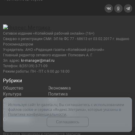
Сетевое издание «Копейский рабочий онлайн» (16+)
Cвид-во о регистрации СМИ: ЭЛ № ФС 77 - 68613 от 03.02.2017 г. выдано
Роскомнадзором
Учредитель: АНО «Редакция газеты «Копейский рабочий»
Главный редактор сетевого издания: Попкович А. Г.
Эл. адрес:
kr-manager@mail.ru
Телефон: 8(35139) 3-71-09
Режим работы: ПН - ПТ с 9:00 до 18:00
Рубрики
Общество
Экономика
Культура
Политика
Спорт
ЖКХ
Используя сайт kr-gazeta.ru, Вы соглашаетесь с использованием
Здоровье
Образование
файлов cookie и сервиса «Яндекс.Метрика», которые указаны в
Происшествия
Официально
Политике конфиденциальности
.
Объявления
Соглашаюсь
Все права защищены и охраняются законом.