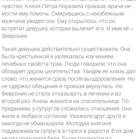
чувство. Князя Пётра поразила проказа, врачи не
могли ему помочь. Смирившись с неизбежным
мужчина увидел сон. Ему открылось, что он
встретит девушку, которая вылечит его. И имя её –
Феврония.
Такая девушка действительно существовала. Она
была крестьянкой и увлекалась изучением
лечебных свойств трав. Люди говорили, что она
обладает даром целительства. Увидев её, князь дал
слово, что женится сразу после выздоровления. Но
не сдержал обещания и проказа вернулась. Но
Феврония не стала отказывать в лечении и во
второй раз. Князь женился на спасительнице. По
преданиям, у супругов сложились отношения. Они
жили в любви и согласии. Уважали друг друга и
никогда не обманывали. Молодая княгиня
поддерживала супруга в горе и в радости. В их дом
не раз приходила беда. Были трудности и с