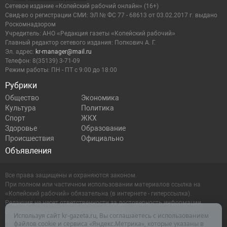
Сетевое издание «Копейский рабочий онлайн» (16+)
Cвид-во о регистрации СМИ: ЭЛ № ФС 77 - 68613 от 03.02.2017 г. выдано
Роскомнадзором
Учредитель: АНО «Редакция газеты «Копейский рабочий»
Главный редактор сетевого издания: Попкович А. Г.
Эл. адрес:
kr-manager@mail.ru
Телефон: 8(35139) 3-71-09
Режим работы: ПН - ПТ с 9:00 до 18:00
Рубрики
Общество
Экономика
Культура
Политика
Спорт
ЖКХ
Здоровье
Образование
Происшествия
Официально
Объявления
Все права защищены и охраняются законом.
При полном или частичном использовании материалов ссылка на
«Копейский рабочий» обязательна (в интернете - гиперссылка).
Редакция не несет ответственности за достоверность информации,
содержащейся в рекламных объявлениях.
Используя сайт kr-gazeta.ru, Вы соглашаетесь с использованием
Настоящий ресурс может содержать материалы 16+
файлов cookie и сервиса «Яндекс.Метрика», которые указаны в