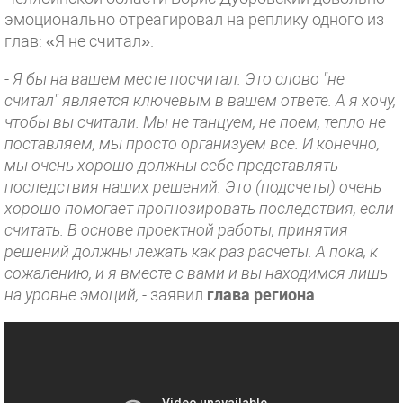
эмоционально отреагировал на реплику одного из
глав: «Я не считал».
-
Я бы на вашем месте посчитал. Это слово "не
считал" является ключевым в вашем ответе. А я хочу,
чтобы вы считали. Мы не танцуем, не поем, тепло не
поставляем, мы просто организуем все. И конечно,
мы очень хорошо должны себе представлять
последствия наших решений. Это (подсчеты) очень
хорошо помогает прогнозировать последствия, если
считать. В основе проектной работы, принятия
решений должны лежать как раз расчеты. А пока, к
сожалению, и я вместе с вами и вы находимся лишь
на уровне эмоций,
- заявил
глава региона
.