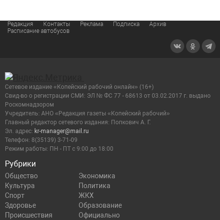
Редакция
Контакты
Реклама
Подписка
Архив
Расписание автобусов
Сетевое издание «Копейский рабочий онлайн» (16+)
Cвид-во о регистрации СМИ: ЭЛ № ФС 77 - 68613 от 03.02.2017 г. выдано
Роскомнадзором
Учредитель: АНО «Редакция газеты «Копейский рабочий»
Главный редактор сетевого издания: Попкович А. Г.
Эл. адрес:
kr-manager@mail.ru
Телефон: 8(35139) 3-71-09
Режим работы: ПН - ПТ с 9:00 до 18:00
Рубрики
Общество
Экономика
Культура
Политика
Спорт
ЖКХ
Здоровье
Образование
Происшествия
Официально