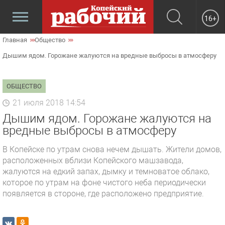
16+
Главная
Общество
Дышим ядом. Горожане жалуются на вредные выбросы в атмосферу
ОБЩЕСТВО
21 июля 2018 14:54
Дышим ядом. Горожане жалуются на
вредные выбросы в атмосферу
В Копейске по утрам снова нечем дышать. Жители домов,
расположенных вблизи Копейского машзавода,
жалуются на едкий запах, дымку и темноватое облако,
которое по утрам на фоне чистого неба периодически
появляется в стороне, где расположено предприятие.