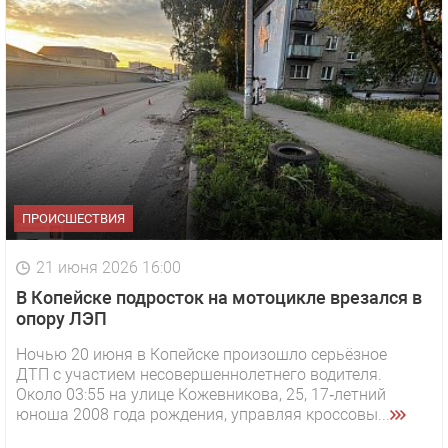
ПРОИСШЕСТВИЯ
21 июня 2026 16:00
В Копейске подросток на мотоцикле врезался в
опору ЛЭП
Ночью 20 июня в Копейске произошло серьёзное
ДТП с участием несовершеннолетнего водителя.
Около 03:55 на улице Кожевникова, 25, 17‑летний
юноша 2008 года рождения, управляя кроссовы...