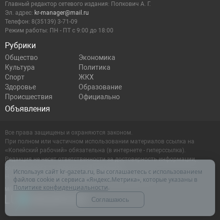
Главный редактор сетевого издания: Попкович А. Г.
Эл. адрес:
kr-manager@mail.ru
Телефон: 8(35139) 3-71-09
Режим работы: ПН - ПТ с 9:00 до 18:00
Рубрики
Общество
Экономика
Культура
Политика
Спорт
ЖКХ
Здоровье
Образование
Происшествия
Официально
Объявления
Все права защищены и охраняются законом.
При полном или частичном использовании материалов ссылка на
«Копейский рабочий» обязательна (в интернете - гиперссылка).
Редакция не несет ответственности за достоверность информации,
содержащейся в рекламных объявлениях.
Используя сайт kr-gazeta.ru, Вы соглашаетесь с использованием
Настоящий ресурс может содержать материалы 16+
файлов cookie и сервиса «Яндекс.Метрика», которые указаны в
Политике конфиденциальности
.
Соглашаюсь