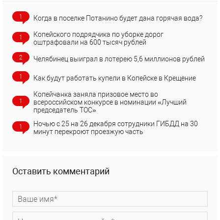
1
Когда в поселке Потанино будет дана горячая вода?
Копейского подрядчика по уборке дорог
1
оштрафовали на 600 тысяч рублей
2
Челябинец выиграл в лотерею 5,6 миллионов рублей
1
Как будут работать купели в Копейске в Крещение
Копейчанка заняла призовое место во
1
всероссийском конкурсе в номинации «Лучший
председатель ТОС»
Ночью с 25 на 26 декабря сотрудники ГИБДД на 30
1
минут перекроют проезжую часть
Оставить комментарий