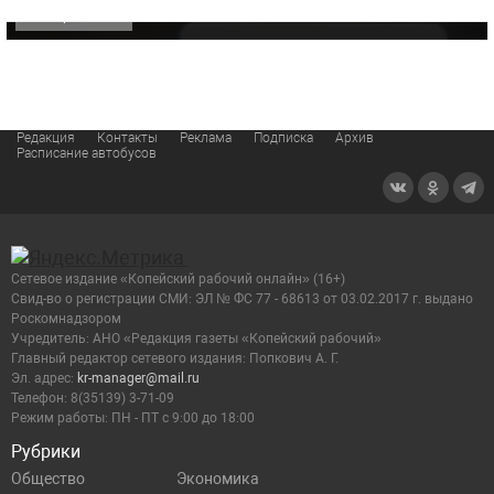
ОФИЦИАЛЬНО
Редакция
Контакты
Реклама
Подписка
Архив
Расписание автобусов
Сетевое издание «Копейский рабочий онлайн» (16+)
Cвид-во о регистрации СМИ: ЭЛ № ФС 77 - 68613 от 03.02.2017 г. выдано
Роскомнадзором
Учредитель: АНО «Редакция газеты «Копейский рабочий»
Главный редактор сетевого издания: Попкович А. Г.
Эл. адрес:
kr-manager@mail.ru
Телефон: 8(35139) 3-71-09
Режим работы: ПН - ПТ с 9:00 до 18:00
Рубрики
Общество
Экономика