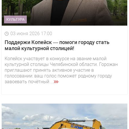
КУЛЬТУРА
03 июня 2026 17:00
Поддержи Копейск — помоги городу стать
малой культурной столицей!
Копейск участвует в конкурсе на звание малой
культурной столицы Челябинской области. Горожан
приглашают принять активное участие в
голосовании: ваш голос поможет родному городу
завоевать почётный ...