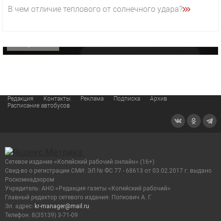
29 октября 2025 15:50
В чем отличие теплового от солнечного удара?
«Звезда» Метрана стала главным героем нового
видео компании
ОФИЦИАЛЬНО
Редакция
Контакты
Реклама
Подписка
Архив
Расписание автобусов
Сетевое издание «Копейский рабочий онлайн» (16+)
Cвид-во о регистрации СМИ: ЭЛ № ФС 77 - 68613 от 03.02.2017 г. выдано
Роскомнадзором
Учредитель: АНО «Редакция газеты «Копейский рабочий»
Главный редактор сетевого издания: Попкович А. Г.
Эл. адрес:
kr-manager@mail.ru
Телефон: 8(35139) 3-71-09