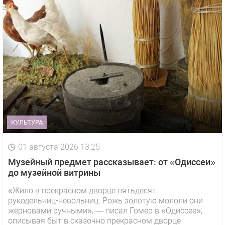
КУЛЬТУРА
01 августа 2026 13:25
Музейный предмет рассказывает: от «Одиссеи»
до музейной витрины
«Жило в прекрасном дворце пятьдесят
рукодельниц-невольниц. Рожь золотую мололи они
жерновами ручными», — писал Гомер в «Одиссее»,
описывая быт в сказочно прекрасном дворце