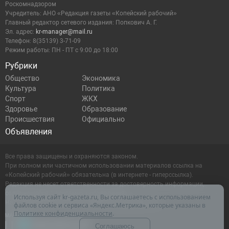
Роскомнадзором
Учредитель: АНО «Редакция газеты «Копейский рабочий»
Главный редактор сетевого издания: Попкович А. Г.
Эл. адрес:
kr-manager@mail.ru
Телефон: 8(35139) 3-71-09
Режим работы: ПН - ПТ с 9:00 до 18:00
Рубрики
Общество
Экономика
Культура
Политика
Спорт
ЖКХ
Здоровье
Образование
Происшествия
Официально
Объявления
Все права защищены и охраняются законом.
При полном или частичном использовании материалов ссылка на
«Копейский рабочий» обязательна (в интернете - гиперссылка).
Редакция не несет ответственности за достоверность информации,
содержащейся в рекламных объявлениях.
Используя сайт kr-gazeta.ru, Вы соглашаетесь с использованием
Настоящий ресурс может содержать материалы 16+
файлов cookie и сервиса «Яндекс.Метрика», которые указаны в
Политике конфиденциальности
.
Соглашаюсь