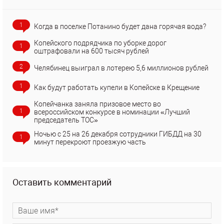
1
Когда в поселке Потанино будет дана горячая вода?
Копейского подрядчика по уборке дорог
1
оштрафовали на 600 тысяч рублей
2
Челябинец выиграл в лотерею 5,6 миллионов рублей
1
Как будут работать купели в Копейске в Крещение
Копейчанка заняла призовое место во
1
всероссийском конкурсе в номинации «Лучший
председатель ТОС»
Ночью с 25 на 26 декабря сотрудники ГИБДД на 30
1
минут перекроют проезжую часть
Оставить комментарий