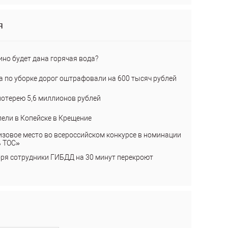
я
ино будет дана горячая вода?
а по уборке дорог оштрафовали на 600 тысяч рублей
лотерею 5,6 миллионов рублей
пели в Копейске в Крещение
изовое место во всероссийском конкурсе в номинации
ь ТОС»
бря сотрудники ГИБДД на 30 минут перекроют