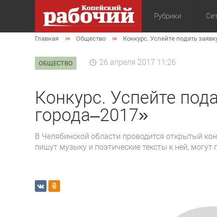
Рубрики
Сет
Главная
Общество
Конкурс. Успейте подать заявк
Общество
Экон
26 апреля 2017 11:26
ОБЩЕСТВО
Конкурс. Успейте под
города–2017»
В Челябинской области проводится открытый кон
пишут музыку и поэтические тексты к ней, могут 