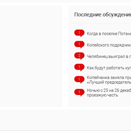
Последние обсуждени
1
Когда в поселке Потан
1
Копейского подрядчик
2
Челябинец выиграл в 
1
Как будут работать ку
Копейчанка заняла пр
1
«Лучший председател
Ночью с 25 на 26 дека
1
проезжую часть