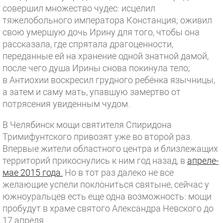
совершил множество чудес: исцелил
тяжелобольного императора Констанция; оживил
свою умершую дочь Ирину для того, чтобы она
рассказала, где спрятала драгоценности,
переданные ей на хранение одной знатной дамой,
после чего душа Ирины снова покинула тело;
в Антиохии воскресил грудного ребёнка язычницы,
а затем и саму мать, упавшую замертво от
потрясения увиденным чудом.
В Челябинск мощи святителя Спиридона
Тримифунтского привозят уже во второй раз.
Впервые жители областного центра и близлежащих
территорий прикоснулись к ним год назад, в
апреле-
мае 2015 года.
Но в тот раз далеко не все
желающие успели поклониться святыне, сейчас у
южноуральцев есть еще одна возможность: мощи
пробудут в храме святого Александра Невского до
17 апреля.