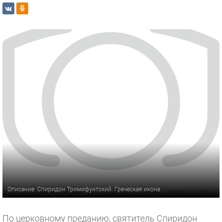
Описание: Спиридон Тримифунтский. Греческая икона
По церковному преданию, святитель Спиридон