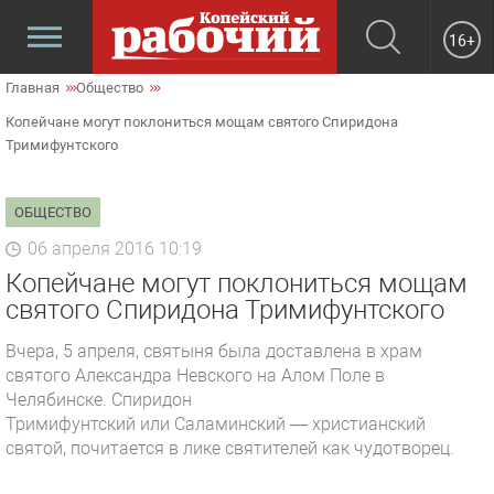
16+
Главная
Общество
Копейчане могут поклониться мощам святого Спиридона
Тримифунтского
ОБЩЕСТВО
06 апреля 2016 10:19
Копейчане могут поклониться мощам
святого Спиридона Тримифунтского
Вчера, 5 апреля, святыня была доставлена в храм
святого Александра Невского на Алом Поле в
Челябинске. Спиридон
Тримифунтский или Саламинский — христианский
святой, почитается в лике святителей как чудотворец.