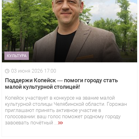
КУЛЬТУРА
03 июня 2026 17:00
Поддержи Копейск — помоги городу стать
малой культурной столицей!
Копейск участвует в конкурсе на звание малой
культурной столицы Челябинской области. Горожан
приглашают принять активное участие в
голосовании: ваш голос поможет родному городу
завоевать почётный ...