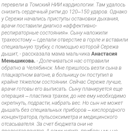
перевели в Томский НИИ кардиологии. Там удалось
снизить сердечный ритм до 120–150 ударов. Однако
у Сережи начались приступы остановки дыхания,
врачи поставили диагноз «аффективно-
респираторные состояния». Сыну наложили
трахеостому – сделали отверстие в горле и вставили
специальную трубку, с помощью которой Сережа
дышит,
- рассказала мама мальчика
Анастасия
Меньшикова.
-
Долечиваться нас отправили
обратно в Челябинск. Мне пришлось везти сына в
плацкартном вагоне, в больницу он поступил в
крайне тяжелом состоянии. Сейчас Сереже лучше,
врачи готовы его выписать. Сыну планируется еще
операция – пластика трахеи, до нее ему необходимо
окрепнуть, подрасти, набрать вес. Но сын не может
дышать без специальных приборов – кислородного
концентратора, пульсоксиметра и медицинского
отсасывателя. За счет бюджета они не
предоставляются. А сами купить приборы мы не