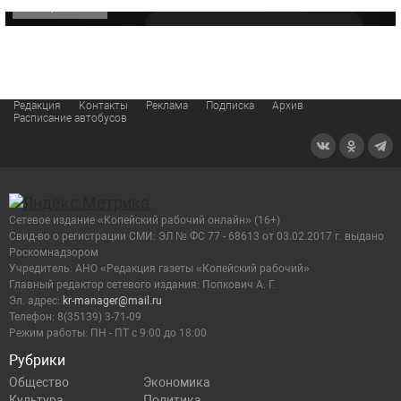
ОФИЦИАЛЬНО
Редакция
Контакты
Реклама
Подписка
Архив
Расписание автобусов
Сетевое издание «Копейский рабочий онлайн» (16+)
Cвид-во о регистрации СМИ: ЭЛ № ФС 77 - 68613 от 03.02.2017 г. выдано
Роскомнадзором
Учредитель: АНО «Редакция газеты «Копейский рабочий»
Главный редактор сетевого издания: Попкович А. Г.
Эл. адрес:
kr-manager@mail.ru
Телефон: 8(35139) 3-71-09
Режим работы: ПН - ПТ с 9:00 до 18:00
Рубрики
Общество
Экономика
Культура
Политика