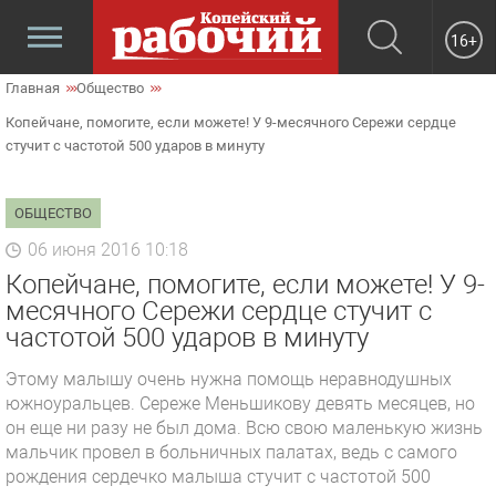
16+
Главная
Общество
Копейчане, помогите, если можете! У 9-месячного Сережи сердце
стучит с частотой 500 ударов в минуту
ОБЩЕСТВО
06 июня 2016 10:18
Копейчане, помогите, если можете! У 9-
месячного Сережи сердце стучит с
частотой 500 ударов в минуту
Этому малышу очень нужна помощь неравнодушных
южноуральцев. Сереже Меньшикову девять месяцев, но
он еще ни разу не был дома. Всю свою маленькую жизнь
мальчик провел в больничных палатах, ведь с самого
рождения сердечко малыша стучит с частотой 500