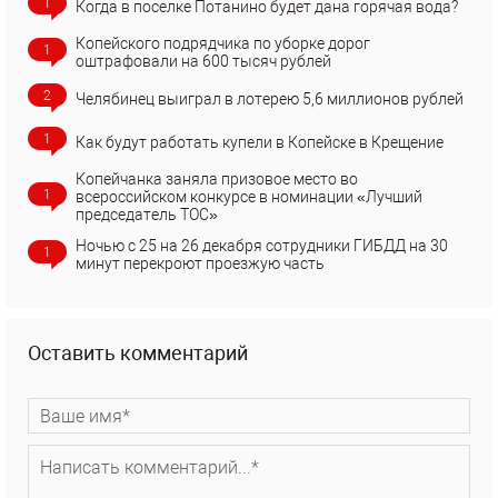
1
Когда в поселке Потанино будет дана горячая вода?
Копейского подрядчика по уборке дорог
1
оштрафовали на 600 тысяч рублей
2
Челябинец выиграл в лотерею 5,6 миллионов рублей
1
Как будут работать купели в Копейске в Крещение
Копейчанка заняла призовое место во
1
всероссийском конкурсе в номинации «Лучший
председатель ТОС»
Ночью с 25 на 26 декабря сотрудники ГИБДД на 30
1
минут перекроют проезжую часть
Оставить комментарий