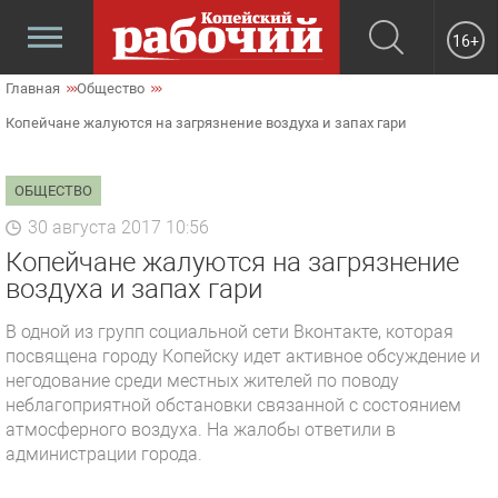
16+
Главная
Общество
Копейчане жалуются на загрязнение воздуха и запах гари
ОБЩЕСТВО
30 августа 2017 10:56
Копейчане жалуются на загрязнение
воздуха и запах гари
В одной из групп социальной сети Вконтакте, которая
посвящена городу Копейску идет активное обсуждение и
негодование среди местных жителей по поводу
неблагоприятной обстановки связанной с состоянием
атмосферного воздуха. На жалобы ответили в
администрации города.