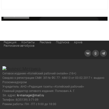
«Звезда» Метрана стала главным героем нового
видео компании
ОФИЦИАЛЬНО
Редакция
Контакты
Реклама
Подписка
Архив
Расписание автобусов
Сетевое издание «Копейский рабочий онлайн» (16+)
Cвид-во о регистрации СМИ: ЭЛ № ФС 77 - 68613 от 03.02.2017 г. выдано
Роскомнадзором
Учредитель: АНО «Редакция газеты «Копейский рабочий»
Главный редактор сетевого издания: Попкович А. Г.
Эл. адрес:
kr-manager@mail.ru
Телефон: 8(35139) 3-71-09
Режим работы: ПН - ПТ с 9:00 до 18:00