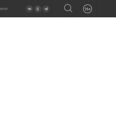
лама
16+
овье
а неделю
Образование
Вчера
Вечерние
Происшествия
Утренние
Официально