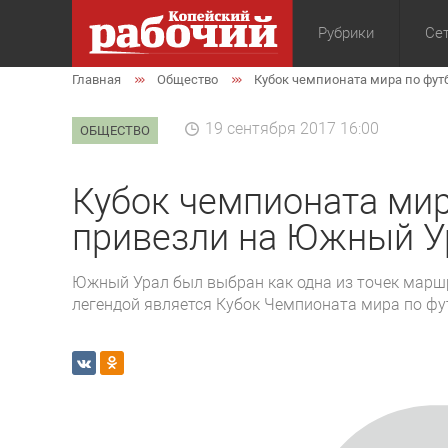
Рубрики
Сет
Главная
Общество
Кубок чемпионата мира по фут
Общество
Экон
19 сентября 2017 16:00
ОБЩЕСТВО
Кубок чемпионата мир
привезли на Южный У
Южный Урал был выбран как одна из точек маршр
легендой является Кубок Чемпионата мира по фут