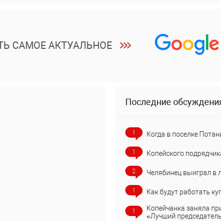
ТЬ САМОЕ АКТУАЛЬНОЕ
Последние обсуждени
1
Когда в поселке Потан
1
Копейского подрядчик
2
Челябинец выиграл в 
1
Как будут работать ку
Копейчанка заняла пр
1
«Лучший председател