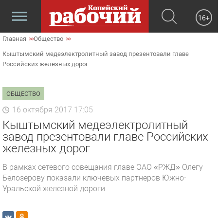
16+
Главная
Общество
Кыштымский медеэлектролитный завод презентовали главе
Российских железных дорог
ОБЩЕСТВО
16 октября 2017 17:05
Кыштымский медеэлектролитный
завод презентовали главе Российских
железных дорог
В рамках сетевого совещания главе ОАО «РЖД» Олегу
Белозерову показали ключевых партнеров Южно-
Уральской железной дороги.