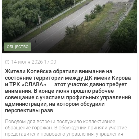
ОБЩЕСТВО
14 июля 2026 17:00
Жители Копейска обратили внимание на
состояние территории между ДК имени Кирова
и ТРК «СЛАВА» — этот участок давно требует
внимания. В конце июня прошло рабочее
совещание с участием профильных управлений
администрации, на котором обсудили
перспективы разв
Поводом для встречи послужило коллективное
обращение горожан. В обсуждении приняли участие
1 видео
СМОТРЕТЬ
представители правового управления, управления