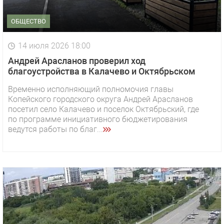
ОБЩЕСТВО
14 июля 2026 18:00
Андрей Арасланов проверил ход
благоустройства в Калачево и Октябрьском
Временно исполняющий полномочия главы
Копейского городского округа Андрей Арасланов
посетил село Калачево и поселок Октябрьский, где
по программе инициативного бюджетирования
ведутся работы по благ...