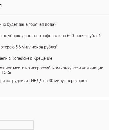
я
ино будет дана горячая вода?
а по уборке дорог оштрафовали на 600 тысяч рублей
лотерею 5,6 миллионов рублей
пели в Копейске в Крещение
изовое место во всероссийском конкурсе в номинации
ь ТОС»
бря сотрудники ГИБДД на 30 минут перекроют