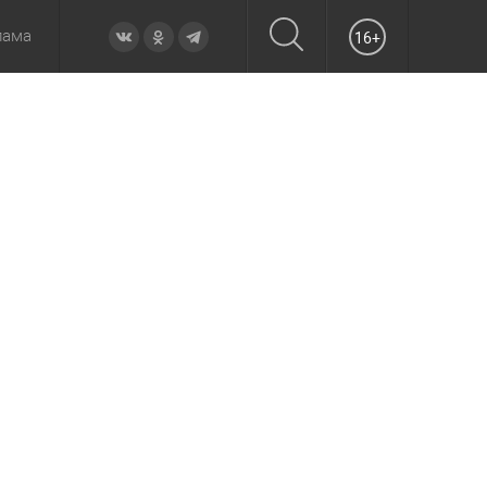
лама
16+
овье
а неделю
Образование
Вчера
Вечерние
Происшествия
Утренние
Официально