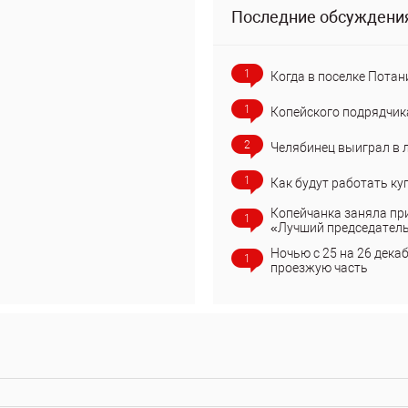
Последние обсуждени
1
Когда в поселке Потан
1
Копейского подрядчик
2
Челябинец выиграл в 
1
Как будут работать ку
Копейчанка заняла пр
1
«Лучший председател
Ночью с 25 на 26 дека
1
проезжую часть