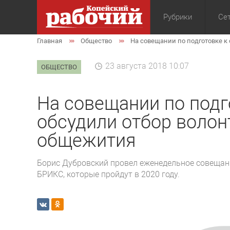
Рубрики
Сет
Главная
Общество
На совещании по подготовке к
Общество
Экон
23 августа 2018 10:07
ОБЩЕСТВО
На совещании по подг
обсудили отбор волон
общежития
Борис Дубровский провел еженедельное совещан
БРИКС, которые пройдут в 2020 году.