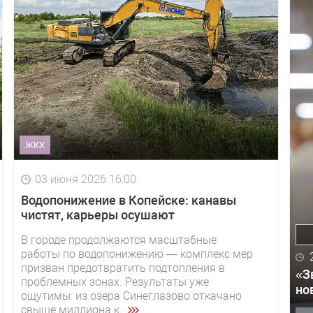
ЖКХ
03 июня 2026 16:00
Водопонижение в Копейске: канавы
чистят, карьеры осушают
В городе продолжаются масштабные
работы по водопонижению — комплекс мер
призван предотвратить подтопления в
«З
проблемных зонах. Результаты уже
но
ощутимы: из озера Синеглазово откачано
свыше миллиона к...