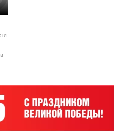
сти
 а