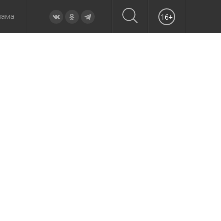
лама
16+
овье
а неделю
Образование
Вчера
Вечерние
Происшествия
Утренние
Официально