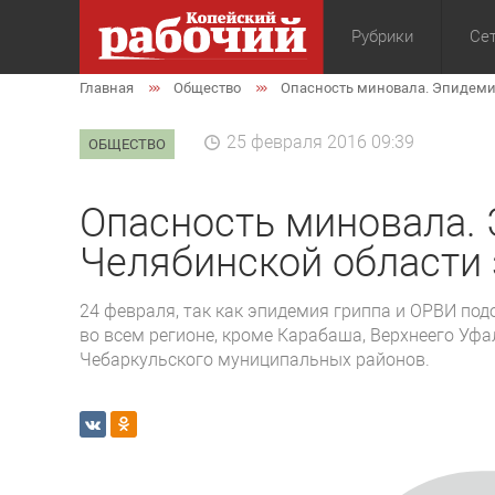
Рубрики
Сет
Главная
Общество
Опасность миновала. Эпидеми
Общество
Экон
25 февраля 2016 09:39
ОБЩЕСТВО
Опасность миновала. 
Челябинской области
24 февраля, так как эпидемия гриппа и ОРВИ по
во всем регионе, кроме Карабаша, Верхнеего Уфа
Чебаркульского муниципальных районов.