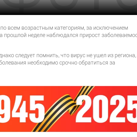
по всем возрастным категориям, за исключением
 на прошлой неделе наблюдался прирост заболеваемо
нако следует помнить, что вирус не ушел из региона,
аболевания необходимо срочно обратиться за