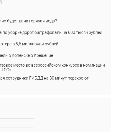
я
ино будет дана горячая вода?
а по уборке дорог оштрафовали на 600 тысяч рублей
лотерею 5,6 миллионов рублей
пели в Копейске в Крещение
изовое место во всероссийском конкурсе в номинации
ь ТОС»
бря сотрудники ГИБДД на 30 минут перекроют