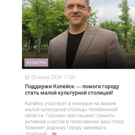
КУЛЬТУРА
03 июня 2026 17:00
Поддержи Копейск — помоги городу
стать малой культурной столицей!
Копейск участвует в конкурсе на звание
малой культурной столицы Челябинской
области. Горожан приглашают принять
активное участие в голосовании: ваш голос
поможет родному городу завоевать
почётный ...