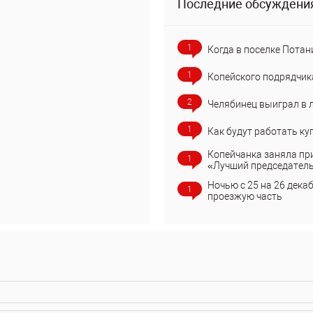
Последние обсуждени
1
Когда в поселке Потан
1
Копейского подрядчик
2
Челябинец выиграл в 
1
Как будут работать ку
Копейчанка заняла пр
1
«Лучший председател
Ночью с 25 на 26 дека
1
проезжую часть