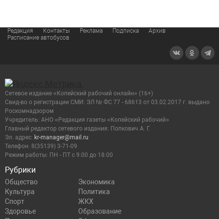
Редакция
Контакты
Реклама
Подписка
Архив
Расписание автобусов
Сетевое издание «Копейский рабочий онлайн» (16+)
Cвид-во о регистрации СМИ: ЭЛ № ФС 77 - 68613 от 03.02.2017 г. выдано
Роскомнадзором
Учредитель: АНО «Редакция газеты «Копейский рабочий»
Главный редактор сетевого издания: Попкович А. Г.
Эл. адрес:
kr-manager@mail.ru
Телефон: 8(35139) 3-71-09
Режим работы: ПН - ПТ с 9:00 до 18:00
Рубрики
Общество
Экономика
Культура
Политика
Спорт
ЖКХ
Здоровье
Образование